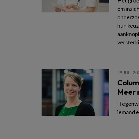
Het groe
om inzic
onderzoek
hun keuz
aanknopi
versterk
29 JULI 20
Colum
Meer 
‘Tegenwoo
iemand e