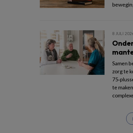
beweging
8 JULI 202
Onder
mante
Samen be
zorg te 
75‑pluss
te maken
complexe