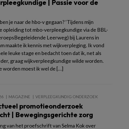
rpleegkundige | Passie voor de
en je naar de hbo-v gegaan? ‘Tijdens mijn
e opleiding tot mbo-verpleegkundige via de BBL-
eroepsBegeleidende Leerweg) bij Laurens in
m maakte ik kennis met wijkverpleging. Ik vond
ele leuke stage en bedacht toen dat ik, net als
der, graag wijkverpleegkundige wilde worden.
e worden moest ik wel de […]
26
MAGAZINE
VERPLEEGKUNDIG ONDERZOEK
ctueel promotieonderzoek
icht | Bewegingsgerichte zorg
ng van het proefschrift van Selma Kok over