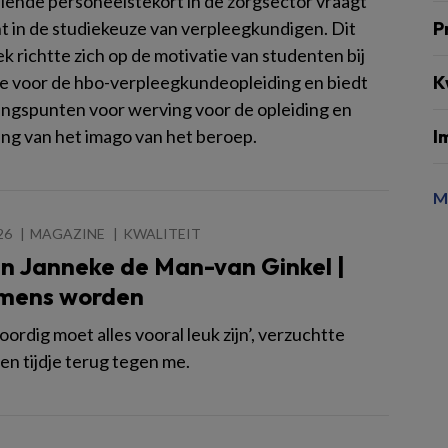
iende personeelstekort in de zorgsector vraagt
ht in de studiekeuze van verpleegkundigen. Dit
P
 richtte zich op de motivatie van studenten bij
e voor de hbo-verpleegkundeopleiding en biedt
K
ngspunten voor werving voor de opleiding en
ing van het imago van het beroep.
I
M
26
MAGAZINE
KWALITEIT
n Janneke de Man-van Ginkel |
mens worden
rdig moet alles vooral leuk zijn’, verzuchtte
en tijdje terug tegen me.