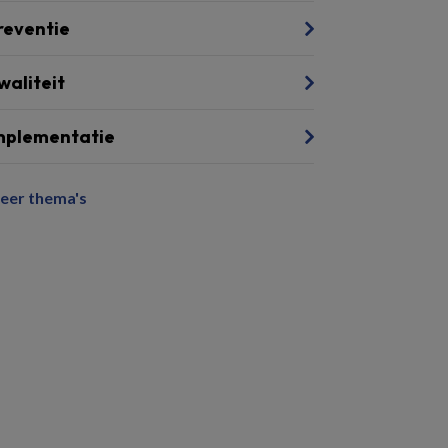
reventie
waliteit
mplementatie
eer thema's