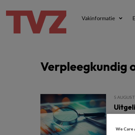
Vakinformatie
E
TvZ
Verpleegkundig 
5 AUGUST
Uitgel
Dit onde
mantelzo
We Care 
uitkomst