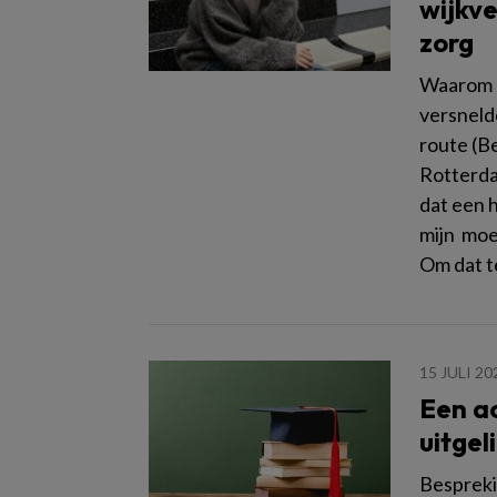
wijkve
zorg
Waarom b
versneld
route (B
Rotterda
dat een h
mijn moe
Om dat t
15 JULI 20
Een a
uitgel
Bespreki