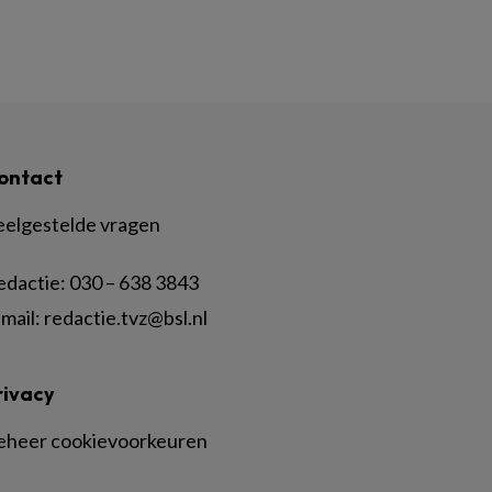
ontact
eelgestelde vragen
edactie:
030 – 638 3843
mail:
redactie.tvz@bsl.nl
rivacy
eheer cookievoorkeuren