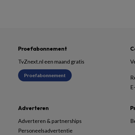
Proefabonnement
C
TvZnext.nl een maand gratis
V
Proefabonnement
R
E-
Adverteren
P
Adverteren & partnerships
B
Personeelsadvertentie