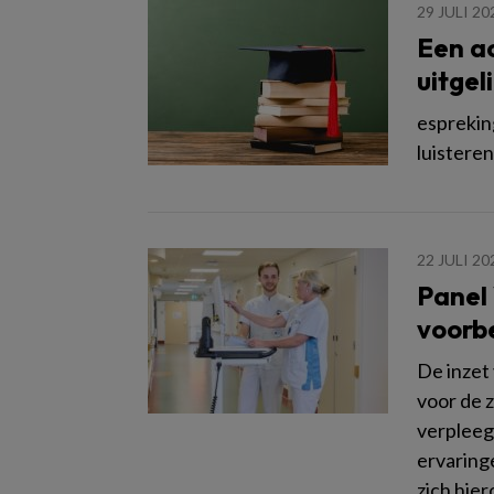
29 JULI 20
Een a
uitgel
esprekin
luistere
22 JULI 20
Panel 
voorbe
De inzet 
voor de 
verpleeg
ervaringe
zich hie