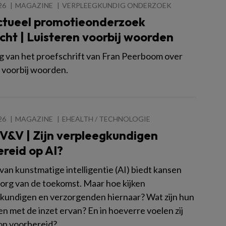
26
MAGAZINE
VERPLEEGKUNDIG ONDERZOEK
ctueel promotieonderzoek
icht | Luisteren voorbij woorden
g van het proefschrift van Fran Peerboom over
n voorbij woorden.
26
MAGAZINE
EHEALTH / TECHNOLOGIE
V&V | Zijn verpleegkundigen
reid op AI?
van kunstmatige intelligentie (AI) biedt kansen
zorg van de toekomst. Maar hoe kijken
kundigen en verzorgenden hiernaar? Wat zijn hun
n met de inzet ervan? En in hoeverre voelen zij
rop voorbereid?