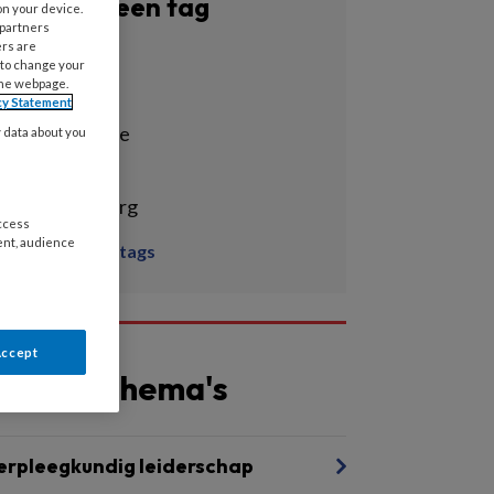
Filter op een tag
on your device.
 partners
ers are
Alle tags
 to change your
the webpage.
agressie
cy Statement
communicatie
y data about you
ebp
essentiële zorg
access
ent, audience
Toon meer tags
Accept
Andere thema's
erpleegkundig leiderschap