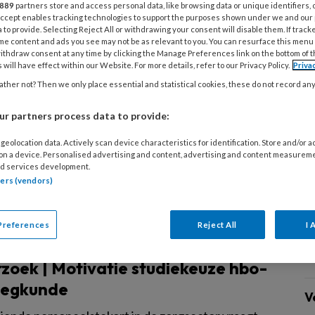
889
partners store and access personal data, like browsing data or unique identifiers, 
 aan het maag-darmkanaal hebben ondergaan.
 Accept enables tracking technologies to support the purposes shown under we and our
 to provide. Selecting Reject All or withdrawing your consent will disable them. If track
me content and ads you see may not be as relevant to you. You can resurface this menu
ithdraw consent at any time by clicking the Manage Preferences link on the bottom of 
 will have effect within our Website. For more details, refer to our Privacy Policy.
Priva
ther not? Then we only place essential and statistical cookies, these do not record an
US 2026
MAGAZINE
VERPLEEGKUNDIG ONDERZOEK
ctueel promotieonderzoek
r partners process data to provide:
icht | Samen leren verbeteren
geolocation data. Actively scan device characteristics for identification. Store and/or 
 on a device. Personalised advertising and content, advertising and content measurem
ng van het proefschrift van Jeltje Giesen over
d services development.
ren verbeteren.
tners (vendors)
Preferences
Reject All
I 
26
MAGAZINE
OPLEIDING
zoek | Motivatie studiekeuze hbo-
eegkunde
V