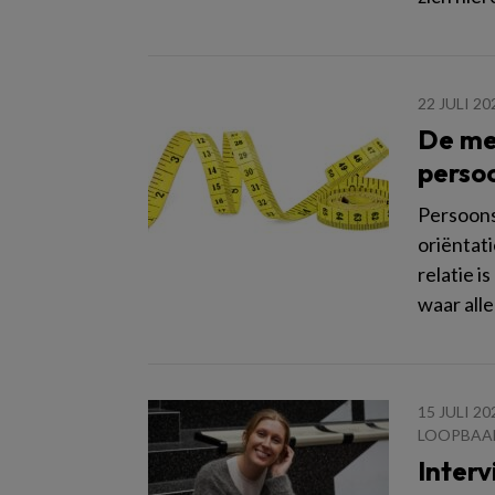
22 JULI 20
De me
perso
Persoons
oriëntati
relatie i
waar all
15 JULI 20
LOOPBAA
Interv