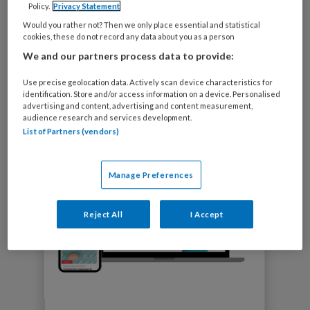
Policy.
Privacy Statement
Wekelijkse e-mailnieuwsbrief
Would you rather not? Then we only place essential and statistical
cookies, these do not record any data about you as a person
6x per jaar TvZ magazine op de mat
We and our partners process data to provide:
Use precise geolocation data. Actively scan device characteristics for
identification. Store and/or access information on a device. Personalised
TvZ Next
advertising and content, advertising and content measurement,
audience research and services development.
List of Partners (vendors)
Manage Preferences
Reject All
I Accept