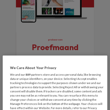
probeer een
Proefmaand
Gratis
We Care About Your Privacy
We and our
889
partners store and access personal data, like browsing
Onbeperkt toegang tot tvznext.nl
data or unique identifiers, on your device. Selecting I Accept enables
tracking technologies to support the purposes shown under we and our
partners process data to provide. Selecting Reject All or withdrawing your
Diepgaande en wetenschappelijke
consent will disable them. If trackers are disabled, some content and ads
artikelen online lezen
you see may not be as relevant to you. You can resurface this menu to
change your choices or withdraw consent at any time by clicking the
Manage Preferences link on the bottom of the webpage. Your choices will
Toegang tot alle archief-artikelen
have effect within our Website. For more details, refer to our Privacy