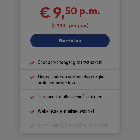
€ 9,
50 p.m.
(€ 114,- per jaar)
Bestel nu
Onbeperkt toegang tot tvznext.nl
Diepgaande en wetenschappelijke
artikelen online lezen
Toegang tot alle archief-artikelen
Wekelijkse e-mailnieuwsbrief
6x per jaar TvZ magazine op de mat