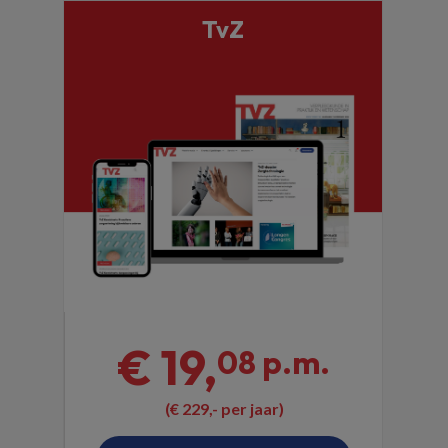
TvZ
€ 19,
08 p.m.
(€ 229,- per jaar)