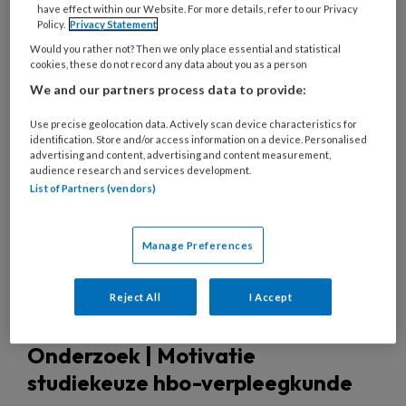
have effect within our Website. For more details, refer to our Privacy
Policy.
Privacy Statement
Would you rather not? Then we only place essential and statistical
cookies, these do not record any data about you as a person
29 JULI 2026
MAGAZINE
OPLEIDING
We and our partners process data to provide:
Use precise geolocation data. Actively scan device characteristics for
identification. Store and/or access information on a device. Personalised
advertising and content, advertising and content measurement,
audience research and services development.
List of Partners (vendors)
Manage Preferences
Reject All
I Accept
Onderzoek | Motivatie
studiekeuze hbo-verpleegkunde