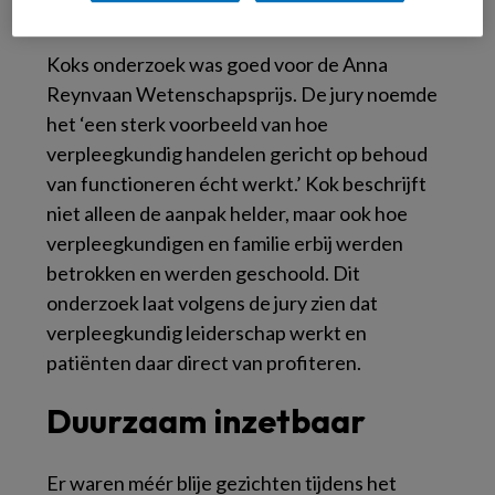
iemand wél kan.
Koks onderzoek was goed voor de Anna
Reynvaan Wetenschapsprijs. De jury noemde
het ‘een sterk voorbeeld van hoe
verpleegkundig handelen gericht op behoud
van functioneren écht werkt.’ Kok beschrijft
niet alleen de aanpak helder, maar ook hoe
verpleegkundigen en familie erbij werden
betrokken en werden geschoold. Dit
onderzoek laat volgens de jury zien dat
verpleegkundig leiderschap werkt en
patiënten daar direct van profiteren.
Duurzaam inzetbaar
Er waren méér blije gezichten tijdens het