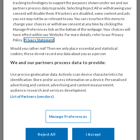
tracking technologies to support the purposes shown under we and our
partners process data to provide. Selecting Reject All or withdrawing your
De winnaars van een Anna Reynvaan-prijs. Vlnr: Yuni Kiki Handini, Sivera
consent will disable them. If trackers are disabled, some content and ads
Berben, Lilian Vloet, Selma Kok en Marieke Oosterhuis. Sarah Detaille
you see may not be as relevant to you. You can resurface this menu to
ontbreekt op de foto.
change your choices or withdraw consent at any time by clicking the
Manage Preferences link on the bottom of the webpage. Your choices will
Patiënten lagen gemiddeld 3,3 dagen minder in
have effect within our Website. For more details, refer to our Privacy
Policy.
Privacy Statement
het ziekenhuis als zorg en ondersteuning
Would you rather not? Then we only place essential and statistical
werden afgestemd op hun functionele
cookies, these do not record any data about you as a person
mogelijkheden, met oog voor persoonlijke
We and our partners process data to provide:
behoeften en wensen. Ook konden ze vaker
terug naar huis in plaats van naar een
Use precise geolocation data. Actively scan device characteristics for
identification. Store and/or access information on a device. Personalised
zorginstelling. Dat is gebleken uit onderzoek
advertising and content, advertising and content measurement,
audience research and services development.
van Selma Kok. Bij bijna 900 patiënten,
List of Partners (vendors)
verspreid over vier afdelingen en twee
ziekenhuizen, ging zij na of functiegerichte
Manage Preferences
zorg helpt bij geriatrische en neurologische
patiënten die acuut worden opgenomen. Bij
functiegerichte zorg lig de nadruk op wat
Reject All
I Accept