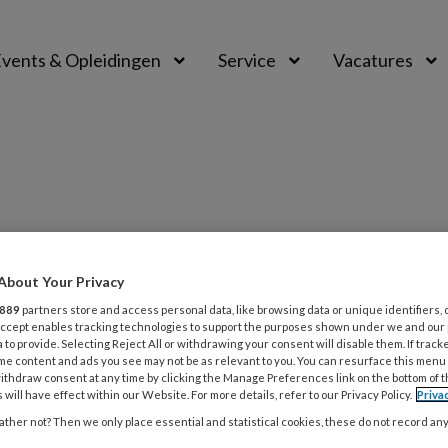
vents & Opleidingen
Service
Vacatures
About Your Privacy
889
partners store and access personal data, like browsing data or unique identifiers, 
25
MAGAZINE
EBP
 Accept enables tracking technologies to support the purposes shown under we and our
 to provide. Selecting Reject All or withdrawing your consent will disable them. If track
icht | Leren verbeteren met EBP
me content and ads you see may not be as relevant to you. You can resurface this menu
ithdraw consent at any time by clicking the Manage Preferences link on the bottom of 
kundigen onderzochten hoe coaching kan
 will have effect within our Website. For more details, refer to our Privacy Policy.
Priva
n aan de ontwikkeling van een EBQI-leercultuur in
ther not? Then we only place essential and statistical cookies, these do not record an
teams binnen de ziekenhuiszorg en