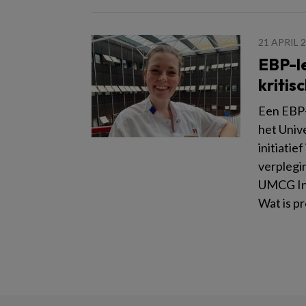
21 APRIL 
EBP-le
kritis
Een EBP-
het Univ
initiatie
verplegi
UMCG Inn
Wat is p