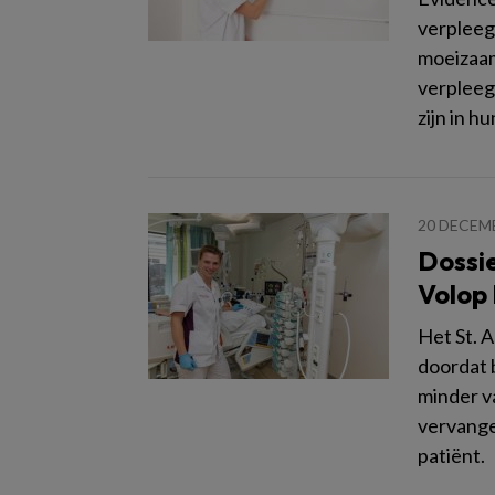
verpleeg
moeizaam
verpleeg
zijn in h
20 DECEM
Dossi
Volop
Het St. 
doordat 
minder v
vervange
patiënt.