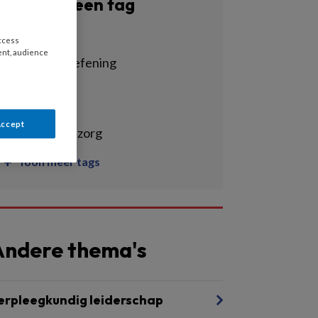
Filter op een tag
Alle tags
access
ent, audience
beroepsuitoefening
ebp
hbo-v
Accept
kwaliteit van zorg
Toon meer tags
Andere thema's
erpleegkundig leiderschap