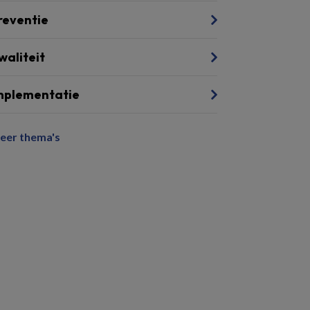
reventie
waliteit
mplementatie
eer thema's