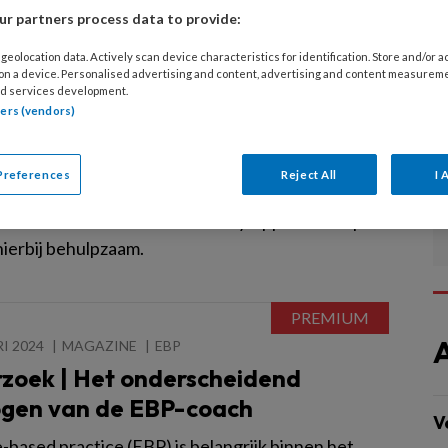
r partners process data to provide:
leging.
geolocation data. Actively scan device characteristics for identification. Store and/or 
 on a device. Personalised advertising and content, advertising and content measurem
d services development.
tners (vendors)
5
MAGAZINE
EBP
tlat | Critically Appraised Topic
Preferences
Reject All
I 
 Based Practice (EBP) kan helpen het dagelijks
 te onderbouwen. Een Critically Appraised Topic
hierbij behulpzaam.
I 2024
MAGAZINE
EBP
zoek | Het onderscheidend
gen van de EBP-coach
V
-based practice (EBP) is belangrijk binnen het