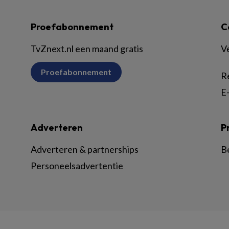
Proefabonnement
C
TvZnext.nl een maand gratis
V
Proefabonnement
R
E-
Adverteren
P
Adverteren & partnerships
B
Personeelsadvertentie