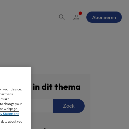
Abonneren
Zoeken in dit thema
on your device.
 partners
ers are
 to change your
Zoek
the webpage.
cy Statement
y data about you