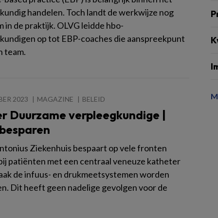
kundig handelen. Toch landt de werkwijze nog
P
 in de praktijk. OLVG leidde hbo-
kundigen op tot EBP-coaches die aanspreekpunt
K
un team.
I
M
BER 2023
MAGAZINE
BELEID
er Duurzame verpleegkundige |
 besparen
Antonius Ziekenhuis bespaart op vele fronten
bij patiënten met een centraal veneuze katheter
aak de infuus- en drukmeetsystemen worden
n. Dit heeft geen nadelige gevolgen voor de