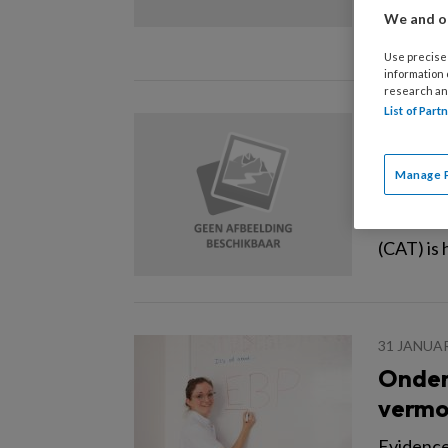
We and ou
wijkverp
Use precise 
information
research an
List of Par
2 JULI 202
De mee
Manage 
Evidence
handelen
(CAT) is 
31 JANUAR
Onder
vermo
Evidence