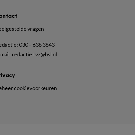
ontact
eelgestelde vragen
edactie:
030 – 638 3843
mail:
redactie.tvz@bsl.nl
rivacy
eheer cookievoorkeuren