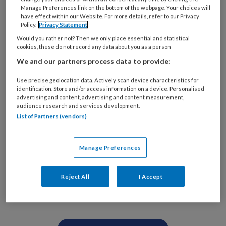
Manage Preferences link on the bottom of the webpage. Your choices will
have effect within our Website. For more details, refer to our Privacy
Policy.
Privacy Statement
Would you rather not? Then we only place essential and statistical
cookies, these do not record any data about you as a person
We and our partners process data to provide:
Use precise geolocation data. Actively scan device characteristics for
identification. Store and/or access information on a device. Personalised
advertising and content, advertising and content measurement,
audience research and services development.
Foto: Manja Herrebrugh
List of Partners (vendors)
Eerder onderzoek heeft aangetoond dat EBP
Manage Preferences
PREMIUM
Reject All
I Accept