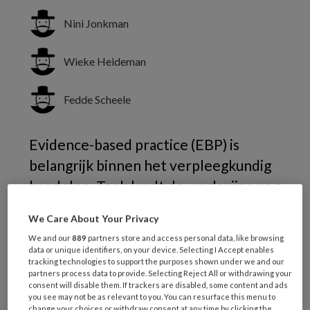
Nini Jonkman
Wieke Heideman
Fedde Scheele
Evidence-based practice (EBP) is
belangrijk binnen het verpleegkundig
handelen. Toch landt de werkwijze nog
moeizaam in de praktijk. OLVG leidde
We Care About Your Privacy
hbo-verpleegkundigen op tot EBP-
We and our
889
partners store and access personal data, like browsing
coaches die aanspreekpunt zijn in hun
data or unique identifiers, on your device. Selecting I Accept enables
tracking technologies to support the purposes shown under we and our
team.
partners process data to provide. Selecting Reject All or withdrawing your
consent will disable them. If trackers are disabled, some content and ads
you see may not be as relevant to you. You can resurface this menu to
change your choices or withdraw consent at any time by clicking the