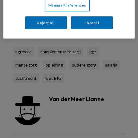
Al abonnee?
Log dan in
Manage Preferences
Reject All
I Accept
Reageer op dit artikel
Deel dit artikel
agressie
complementaire zorg
ggz
mantelzorg
opleiding
ouderenzorg
salaris
tuchtrecht
wet BIG
Van der Meer Lianne