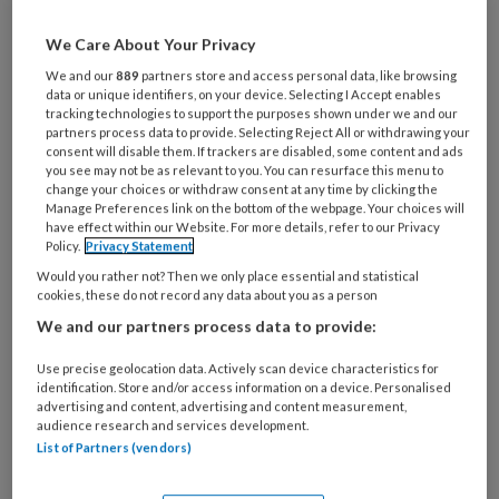
steeds vaker een loopbaan, Adrienne
Cullent-lezing, onderzoek naar jonge
We Care About Your Privacy
mantelzorgers, nieuwe
We and our
889
partners store and access personal data, like browsing
data or unique identifiers, on your device. Selecting I Accept enables
verpleegkundige taal koppelt
tracking technologies to support the purposes shown under we and our
gegevens, technologische
partners process data to provide. Selecting Reject All or withdrawing your
consent will disable them. If trackers are disabled, some content and ads
ontwikkelingen, het fotoverhaal
you see may not be as relevant to you. You can resurface this menu to
change your choices or withdraw consent at any time by clicking the
Manage Preferences link on the bottom of the webpage. Your choices will
FNV Zorg & Welzijn rekende uit
have effect within our Website. For more details, refer to our Privacy
Policy.
Privacy Statement
Would you rather not? Then we only place essential and statistical
cookies, these do not record any data about you as a person
PREMIUM
We and our partners process data to provide:
Use precise geolocation data. Actively scan device characteristics for
identification. Store and/or access information on a device. Personalised
advertising and content, advertising and content measurement,
audience research and services development.
Bekijk de mogelijkheden
List of Partners (vendors)