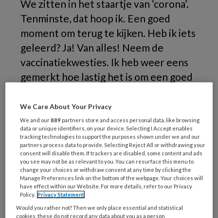
We zitten in het staartje van ‘corona’.
Tenminste, dat hoop ik. Een goed
moment om terug te kijken. Heb ik iets
geleerd? Ja! Van alles! Neem de
vaccinatiekwesties. Ik heb weer eens
gemerkt hoe lastig het is om een goed
gesprek te voeren als er ‘stoom uit je
oren komt’.
We Care About Your Privacy
We and our
889
partners store and access personal data, like browsing
Je wel of niet laten vaccineren
? Een dilemma
data or unique identifiers, on your device. Selecting I Accept enables
tracking technologies to support the purposes shown under we and our
dat aan menige keukentafel en in menig
partners process data to provide. Selecting Reject All or withdrawing your
consent will disable them. If trackers are disabled, some content and ads
werkoverleg tot verhitte discussies leidde,
you see may not be as relevant to you. You can resurface this menu to
soms zelfs tot verwijdering van elkaar. Families
change your choices or withdraw consent at any time by clicking the
Manage Preferences link on the bottom of the webpage. Your choices will
raakten ontwricht. Zorgteams knalden uit
have effect within our Website. For more details, refer to our Privacy
elkaar. Standpunten verhardden. Hoe fijn zou
Policy.
Privacy Statement
het zijn als het lukt om dat zoveel mogelijk te
Would you rather not? Then we only place essential and statistical
cookies, these do not record any data about you as a person