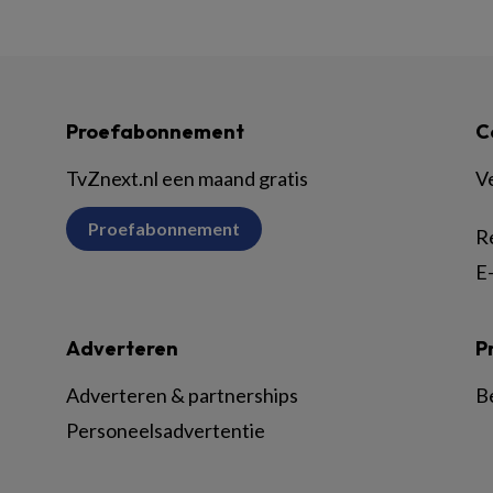
Proefabonnement
C
TvZnext.nl een maand gratis
V
Proefabonnement
R
E-
Adverteren
P
Adverteren & partnerships
B
Personeelsadvertentie