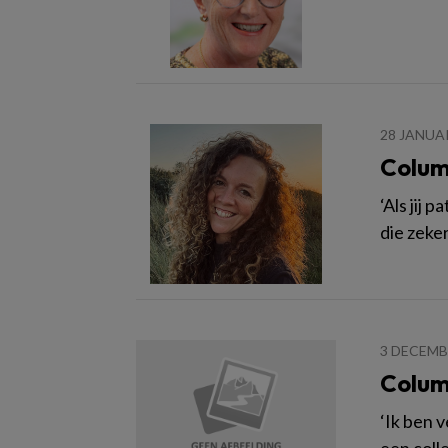
28 JANUA
Colum
‘Als jij
die zeker
3 DECEMB
Colum
‘Ik ben 
een coll