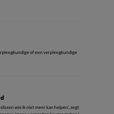
e verpleegkundige of een verpleegkundige
ed
issen wie ik níet meer kan helpen’, zegt
 manager, ‘maar we moeten keuzes maken.’