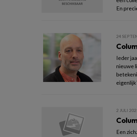
En preci
24 SEPTE
Colum
Ieder ja
nieuwe l
betekeni
eigenlijk
2 JULI 202
Colum
Een zich