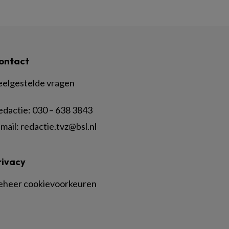
ontact
eelgestelde vragen
edactie:
030 – 638 3843
mail:
redactie.tvz@bsl.nl
rivacy
eheer cookievoorkeuren