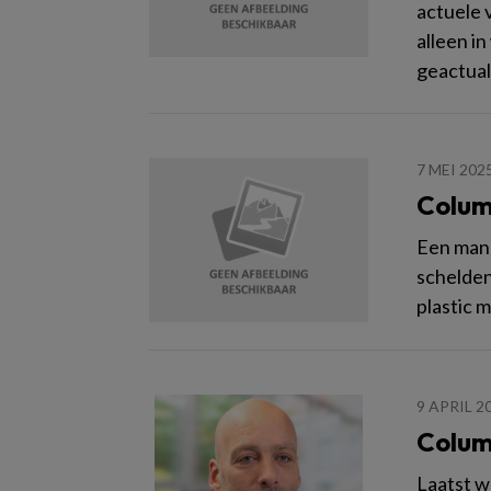
actuele 
alleen i
geactual
7 MEI 202
Colum
Een man 
schelden
plastic 
9 APRIL 2
Colum
Laatst w