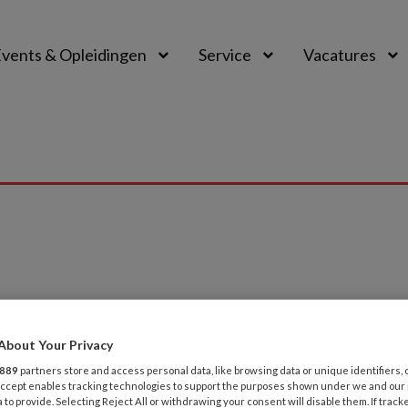
vents & Opleidingen
Service
Vacatures
6
MAGAZINE
BELEID
About Your Privacy
n Ankana Spekkink | De beroepscode, o
889
partners store and access personal data, like browsing data or unique identifiers, 
ge beroepscode komt uit mijn printer rollen. Het bekende 
 Accept enables tracking technologies to support the purposes shown under we and our
 to provide. Selecting Reject All or withdrawing your consent will disable them. If track