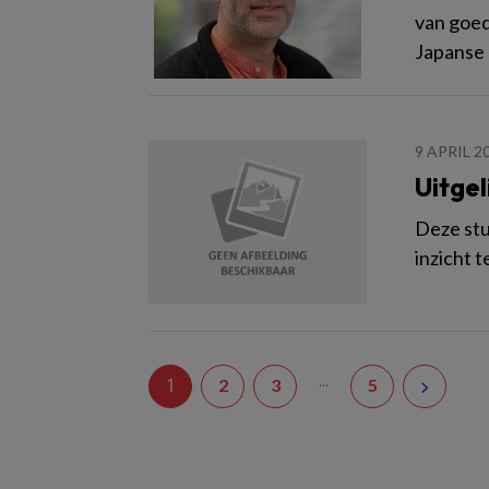
van goed
Japanse 
9 APRIL 2
Uitgel
Deze stu
inzicht t
...
1
2
3
5