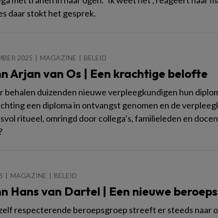
es daar stokt het gesprek.
MBER 2025
MAGAZINE
BELEID
n Arjan van Os | Een krachtige belofte
ar behalen duizenden nieuwe verpleegkundigen hun diplo
ichting een diploma in ontvangst genomen en de verplee
svol ritueel, omringd door collega’s, familieleden en doc
?
5
MAGAZINE
BELEID
n Hans van Dartel | Een nieuwe beroep
zelf respecterende beroepsgroep streeft er steeds naar om 