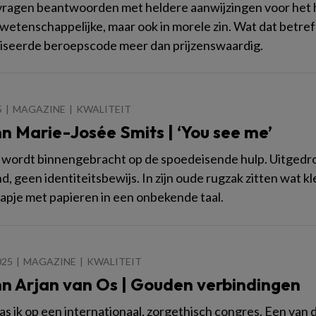
vragen beantwoorden met heldere aanwijzingen voor het h
n wetenschappelijke, maar ook in morele zin. Wat dat betref
iseerde beroepscode meer dan prijzenswaardig.
5
MAGAZINE
KWALITEIT
n Marie-Josée Smits | ‘You see me’
wordt binnengebracht op de spoedeisende hulp. Uitgedro
d, geen identiteitsbewijs. In zijn oude rugzak zitten wat k
mapje met papieren in een onbekende taal.
025
MAGAZINE
KWALITEIT
n Arjan van Os | Gouden verbindingen
as ik op een internationaal, zorgethisch congres. Een va