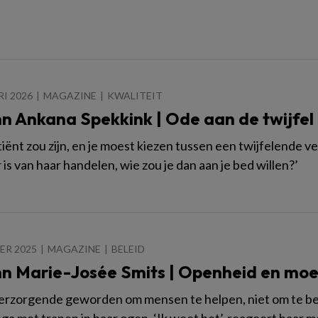
RI 2026
MAGAZINE
KWALITEIT
n Ankana Spekkink | Ode aan de twijfel
 patiënt zou zijn, en je moest kiezen tussen een twijfelend
 is van haar handelen, wie zou je dan aan je bed willen?’
ER 2025
MAGAZINE
BELEID
n Marie-Josée Smits | Openheid en mo
verzorgende geworden om mensen te helpen, niet om te besl
ega met tranen in haar ogen. ‘Ik weet het’, reageert haar