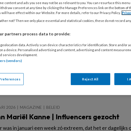
vuldig geformuleerde uitgangspunten voor goede zorg. We
me content and ads you see may not be as relevant to you. You can resurface this menu
ithdraw consent at any time by clicking the Manage Preferences link on the bottom of 
kundigen, verzorgenden, verpleegkundig specialisten, pat
 will have effect within our Website. For more details, refer to our Privacy Policy.
Priva
 denken mee.
ther not? Then we only place essential and statistical cookies, these do not record an
r partners process data to provide:
2026
MAGAZINE
BELEID
geolocation data. Actively scan device characteristics for identification. Store and/or 
 on a device. Personalised advertising and content, advertising and content measurem
 Marie-Josée Smits | Morele stress in d
d services development.
eem!
tners (vendors)
tress in de zorg ontstaat als je niet de zorg kunt leveren 
Preferences
Reject All
I 
r over.
ARI 2026
MAGAZINE
BELEID
n Mariël Kanne | Influencers gezocht
 was in januari een week zó extreem, dat het er dagelijks 