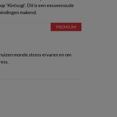
hop ‘Kintsugi’. Dit is een eeuwenoude
rbindingen makend.
huizen morele stress ervaren en om
ress.