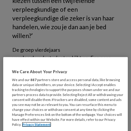
kiezen tussen een twijfelende
verpleegkundige of een
verpleegkundige die zeker is van haar
handelen, wie zou je dan aan je bed
willen?’
De groep vierdejaars
verpleegkundestudenten kijkt op. Een paar
schuiven wat onrustig op hun stoel. ‘Je wilt
We Care About Your Privacy
toch iemand die weet wat ‘ie doet’, zegt een
We and our
887
partners store and access personal data, like browsing
student die stage loopt in een verpleeghuis. ‘Ik
data or unique identifiers, on your device. Selecting I Accept enables
zou het niet professioneel vinden als een
tracking technologies to support the purposes shown under we and our
partners process data to provide. Selecting Reject All or withdrawing your
verpleegkundige zichtbaar twijfelt’, vult een
consent will disable them. If trackers are disabled, some content and ads
ander aan.
you see may not be as relevant to you. You can resurface this menu to
change your choices or withdraw consent at any time by clicking the
Manage Preferences link on the bottom of the webpage. Your choices will
De discussie komt op gang. En het is nodig. De
have effect within our Website. For more details, refer to our Privacy
Policy.
Privacy Statement
afgelopen weken hebben we hun stage-