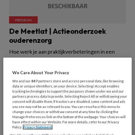
De Meetlat | Actieonderzoek
ouderenzorg
Hoe werk je aan praktijkverbeteringen in een
sector die zo onder druk staat als de langdurige
ouderenzorg?
We Care About Your Privacy
We and our
887
partners store and access personal data, like browsing
data or unique identifiers, on your device. Selecting I Accept enables
tracking technologies to support the purposes shown under we and our
partners process data to provide. Selecting Reject All or withdrawing your
consent will disable them. If trackers are disabled, some content and ads
19 OKTOBER 2023
MAGAZINE
OPLEIDING
you see may not be as relevant to you. You can resurface this menu to
change your choices or withdraw consent at any time by clicking the
Manage Preferences link on the bottom of the webpage. Your choices will
have effect within our Website. For more details, refer to our Privacy
Policy.
Privacy Statement