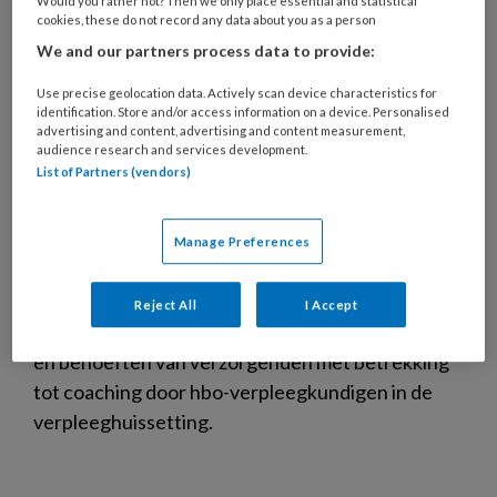
Would you rather not? Then we only place essential and statistical
cookies, these do not record any data about you as a person
We and our partners process data to provide:
Use precise geolocation data. Actively scan device characteristics for
identification. Store and/or access information on a device. Personalised
advertising and content, advertising and content measurement,
audience research and services development.
List of Partners (vendors)
Manage Preferences
Uitgelicht | Hbo-verpleegkundigen
die verzorgenden coachen
Reject All
I Accept
Verpleegkundigen onderzochten de ervaringen
en behoeften van verzorgenden met betrekking
tot coaching door hbo-verpleegkundigen in de
verpleeghuissetting.