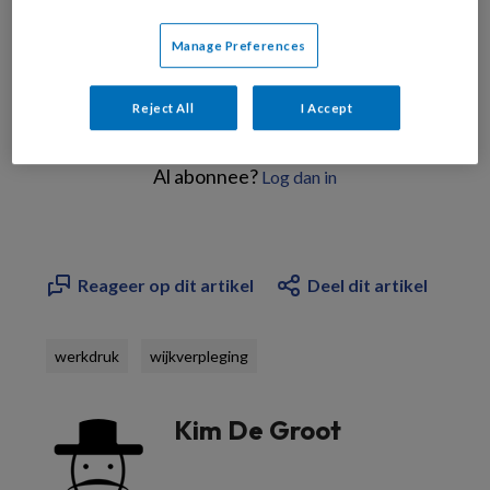
Manage Preferences
Reject All
I Accept
Bekijk de mogelijkheden
Al abonnee?
Log dan in
Reageer op dit artikel
Deel dit artikel
werkdruk
wijkverpleging
Kim De Groot