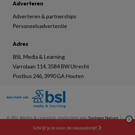
Adverteren
Adverteren & partnerships
Personeelsadvertentie
Adres
BSL Media & Learning
Varrolaan 114, 3584 BW Utrecht
Postbus 246, 3990 GA Houten
© BSL Media & Learning, onderdeel van
|
Springer Nature
X
|
|
Privacy Statement
Disclaimer
Voorwaarden
Schrijf je in voor de nieuwsbrief