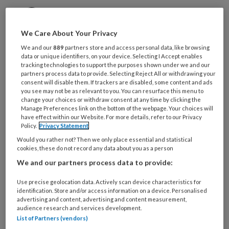
Wolter Paans
We Care About Your Privacy
We and our
889
partners store and access personal data, like browsing
Deze studie moet inzicht geven in de
data or unique identifiers, on your device. Selecting I Accept enables
perspectieven en ervaringen van
tracking technologies to support the purposes shown under we and our
partners process data to provide. Selecting Reject All or withdrawing your
verpleegkundigen werkzaam in de
consent will disable them. If trackers are disabled, some content and ads
you see may not be as relevant to you. You can resurface this menu to
wijkverpleging met betrekking tot hun
change your choices or withdraw consent at any time by clicking the
Manage Preferences link on the bottom of the webpage. Your choices will
ervaren werkdruk door documentatie
have effect within our Website. For more details, refer to our Privacy
over de zorgverlening.
Policy.
Privacy Statement
Would you rather not? Then we only place essential and statistical
cookies, these do not record any data about you as a person
Context
We and our partners process data to provide:
‘Er komen bijna 50 miljoen
Use precise geolocation data. Actively scan device characteristics for
identification. Store and/or access information on a device. Personalised
advertising and content, advertising and content measurement,
audience research and services development.
List of Partners (vendors)
PREMIUM