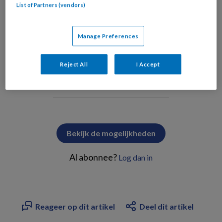
List of Partners (vendors)
Foto: V&VN
In dit artikel lees je hoe
Manage Preferences
Reject All
I Accept
PREMIUM
Bekijk de mogelijkheden
Al abonnee?
Log dan in
Reageer op dit artikel
Deel dit artikel