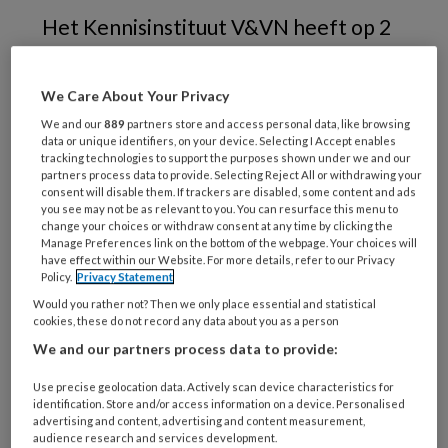
Het Kennisinstituut V&VN heeft op 2
december 2024 de Kennis- en
Ontwikkelagenda V&VN voor de
We Care About Your Privacy
verpleegkundige beroepsgroepen
We and our
889
partners store and access personal data, like browsing
1
gelanceerd.
Dat was een primeur.
data or unique identifiers, on your device. Selecting I Accept enables
tracking technologies to support the purposes shown under we and our
partners process data to provide. Selecting Reject All or withdrawing your
consent will disable them. If trackers are disabled, some content and ads
you see may not be as relevant to you. You can resurface this menu to
change your choices or withdraw consent at any time by clicking the
Manage Preferences link on the bottom of the webpage. Your choices will
have effect within our Website. For more details, refer to our Privacy
Policy.
Privacy Statement
Would you rather not? Then we only place essential and statistical
cookies, these do not record any data about you as a person
We and our partners process data to provide:
Use precise geolocation data. Actively scan device characteristics for
identification. Store and/or access information on a device. Personalised
advertising and content, advertising and content measurement,
audience research and services development.