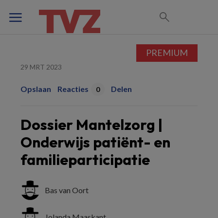
PREMIUM
29 MRT 2023
Opslaan
Reacties
Delen
0
Dossier Mantelzorg |
Onderwijs patiënt- en
familieparticipatie
Bas van Oort
Jolanda Maaskant