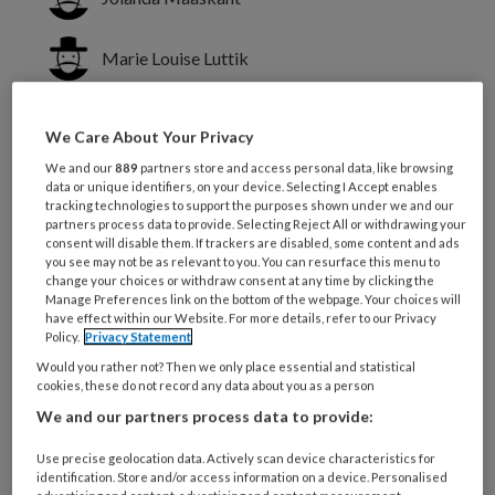
Marie Louise Luttik
Anne Eskes
We Care About Your Privacy
We and our
889
partners store and access personal data, like browsing
Samenwerking tussen
data or unique identifiers, on your device. Selecting I Accept enables
tracking technologies to support the purposes shown under we and our
zorgprofessionals, patiënten en
partners process data to provide. Selecting Reject All or withdrawing your
consent will disable them. If trackers are disabled, some content and ads
familie wordt steeds belangrijker en
you see may not be as relevant to you. You can resurface this menu to
change your choices or withdraw consent at any time by clicking the
vraagt om een andere rol van
Manage Preferences link on the bottom of the webpage. Your choices will
verpleegkundigen. Het hiervoor
have effect within our Website. For more details, refer to our Privacy
Policy.
Privacy Statement
ontwikkelde onderwijsprogramma
Would you rather not? Then we only place essential and statistical
Patiënt- en Familieparticipatie blijkt de
cookies, these do not record any data about you as a person
We and our partners process data to provide:
benodigde competenties te
versterken.
Use precise geolocation data. Actively scan device characteristics for
identification. Store and/or access information on a device. Personalised