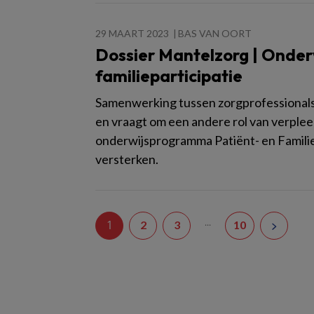
29 MAART 2023
BAS VAN OORT
Dossier Mantelzorg | Onderw
familieparticipatie
Samenwerking tussen zorgprofessionals, 
en vraagt om een andere rol van verple
onderwijsprogramma Patiënt- en Familie
versterken.
...
1
2
3
10