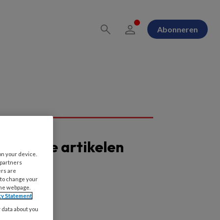
Abonneren
opulaire artikelen
on your device.
 partners
ers are
 to change your
the webpage.
cy Statement
y data about you