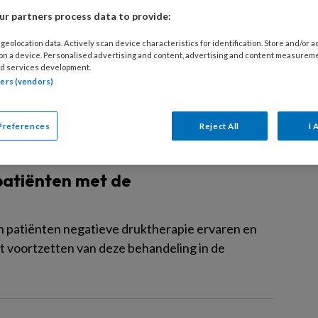
r partners process data to provide:
tie
geolocation data. Actively scan device characteristics for identification. Store and/or 
 welke invloed een mantelzorgprogramma heeft op
 on a device. Personalised advertising and content, advertising and content measurem
d services development.
sen patiënten die een oncologische operatie aan
tners (vendors)
n.
Preferences
Reject All
I 
 patiënten met de
patiënten negatieve druktherapie ervaren en
t voortzetten van deze behandeling in de