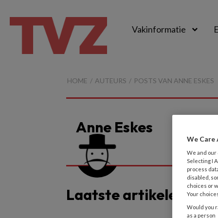
Vakinformatie
E
TvZ
HOME
AUTEURS
POSTS VAN ANNE ESKES
Anne Eskes
We Care 
We and our
Selecting I
process data
disabled, so
choices or w
Laatste artikelen van
Your choices
Would you ra
as a person