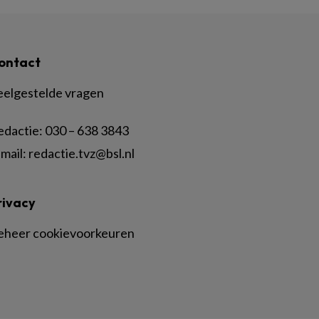
ontact
eelgestelde vragen
edactie:
030 – 638 3843
mail:
redactie.tvz@bsl.nl
rivacy
eheer cookievoorkeuren