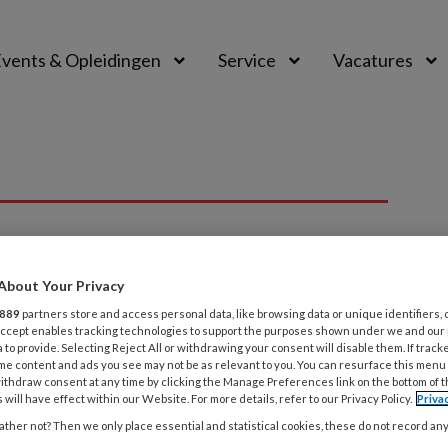
vents & Opleidingen
Service
Vacatures
About Your Privacy
P
889
partners store and access personal data, like browsing data or unique identifiers, 
 Accept enables tracking technologies to support the purposes shown under we and our
 to provide. Selecting Reject All or withdrawing your consent will disable them. If track
me content and ads you see may not be as relevant to you. You can resurface this menu
ithdraw consent at any time by clicking the Manage Preferences link on the bottom of 
 deze auteur
 will have effect within our Website. For more details, refer to our Privacy Policy.
Priva
ther not? Then we only place essential and statistical cookies, these do not record an