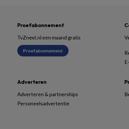
Proefabonnement
C
TvZnext.nl een maand gratis
V
Proefabonnement
R
E-
Adverteren
P
Adverteren & partnerships
B
Personeelsadvertentie