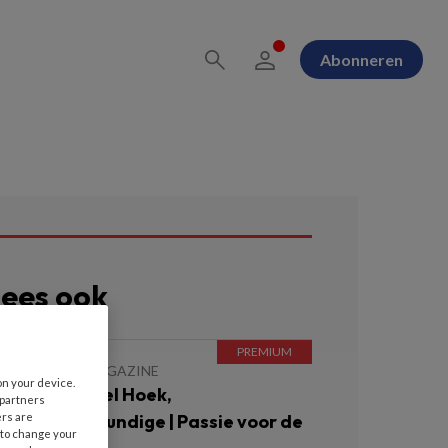
Abonneren
ees ook
 JULI 2026
MAGAZINE
on your device.
nterview Merel Hoek,
 partners
ers are
ijkverpleegkundige | Passie voor de
 to change your