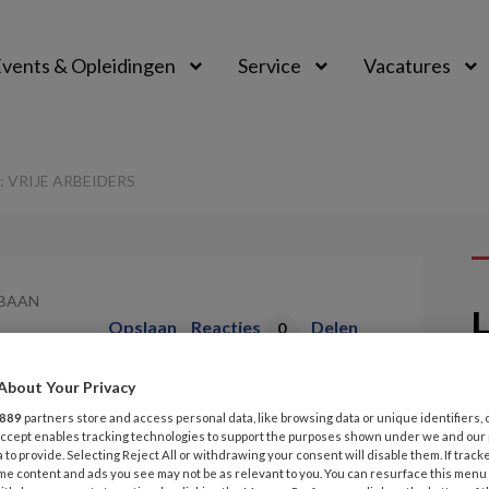
vents & Opleidingen
Service
Vacatures
 VRIJE ARBEIDERS
PBAAN
L
Opslaan
Reacties
Delen
0
About Your Privacy
| Hans van
15
889
partners store and access personal data, like browsing data or unique identifiers, 
I
rbeiders
 Accept enables tracking technologies to support the purposes shown under we and our
 to provide. Selecting Reject All or withdrawing your consent will disable them. If track
w
me content and ads you see may not be as relevant to you. You can resurface this menu