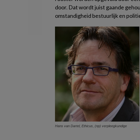
door. Dat wordt juist gaande geho
omstandigheid bestuurlijk en polit
Hans van Dartel, Ethicus, (np) verpleegkundige