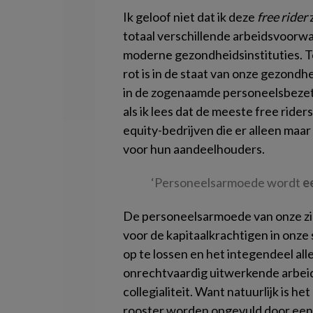
Ik geloof niet dat ik deze
free rider
z
totaal verschillende arbeidsvoorwaa
moderne gezondheidsinstituties. Teg
rot is in de staat van onze gezondh
in de zogenaamde personeelsbezett
als ik lees dat de meeste free ride
equity-bedrijven die er alleen maa
voor hun aandeelhouders.
‘Personeelsarmoede wordt
e
De personeelsarmoede van onze zi
voor de kapitaalkrachtigen in onz
op te lossen en het integendeel al
onrechtvaardig uitwerkende arbei
collegialiteit. Want natuurlijk is 
rooster worden opgevuld door een f