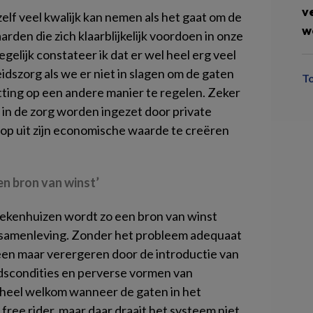
v
elf veel kwalijk kan nemen als het gaat om de
w
rden die zich klaarblijkelijk voordoen in onze
elijk constateer ik dat er wel heel erg veel
eidszorg als we er niet in slagen om de gaten
T
ing op een andere manier te regelen. Zeker
rs in de zorg worden ingezet door private
r op uit zijn economische waarde te creëren
en bron van winst’
ekenhuizen wordt zo een bron van winst
e samenleving. Zonder het probleem adequaat
leen maar verergeren door de introductie van
dscondities en perverse vormen van
het heel welkom wanneer de gaten in het
ree rider, maar daar draait het systeem niet