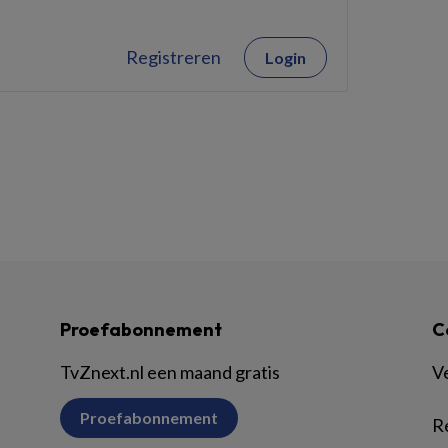
Registreren
Login
Proefabonnement
C
TvZnext.nl een maand gratis
V
Proefabonnement
R