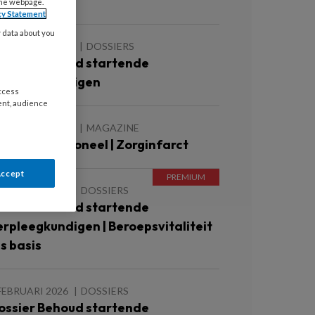
org
the webpage.
cy Statement
y data about you
 FEBRUARI 2026
DOSSIERS
ossier Behoud startende
erpleegkundigen
access
ent, audience
 FEBRUARI 2026
MAGAZINE
oofdredactioneel | Zorginfarct
Accept
FEBRUARI 2026
DOSSIERS
ossier Behoud startende
erpleegkundigen | Beroepsvitaliteit
ls basis
FEBRUARI 2026
DOSSIERS
ossier Behoud startende