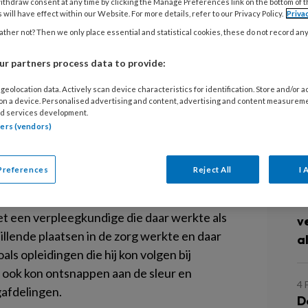
z
ithdraw consent at any time by clicking the Manage Preferences link on the bottom of 
 will have effect within our Website. For more details, refer to our Privacy Policy.
Priva
ther not? Then we only place essential and statistical cookies, these do not record an
12
 in de negentiende eeuw een scherp
D
r partners process data to provide:
e vrije arbeider en de loonarbeider.
v
geolocation data. Actively scan device characteristics for identification. Store and/or 
 on a device. Personalised advertising and content, advertising and content measurem
oor zichzelf werkten en onafhankelijk waren
d services development.
11
rkten in de regel in de opkomende
tners (vendors)
H
r onderworpen aan afhankelijk makende
rbeiders beschouwden hen als loonslaven.
Preferences
Reject All
I 
4 
e typen moest ik denken toen ik onlangs in
D
et een verpleegkundige die daar werkte als
v
chillende plaatsen in de zorg werkte en daar
a
ls opleidingen die hij kon volgen bij
r ook kon ontsnappen aan de sleur en
4 
afdelingen.
D