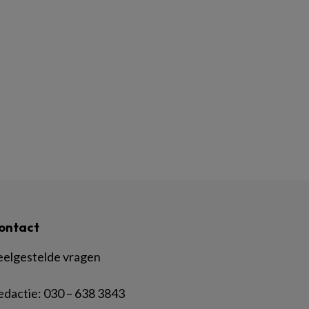
ontact
eelgestelde vragen
edactie:
030 – 638 3843