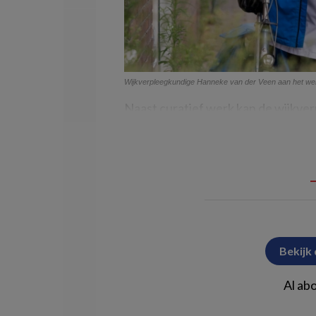
Wijkverpleegkundige Hanneke van der Veen aan het wer
Naast curatief werk kan de wijkve
Bekijk
Al ab