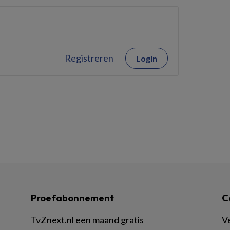
Registreren
Login
Proefabonnement
C
TvZnext.nl een maand gratis
V