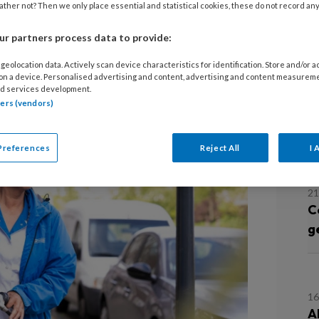
ther not? Then we only place essential and statistical cookies, these do not record an
rgen voor collectieve preventie en
21
r partners process data to provide:
O
urtniveau: twee collega’s in Leiden
r
geolocation data. Actively scan device characteristics for identification. Store and/or 
achtsveld naast hun reguliere taken.
 on a device. Personalised advertising and content, advertising and content measurem
d services development.
tners (vendors)
8 
O
e
Preferences
Reject All
I 
21
C
g
16
A