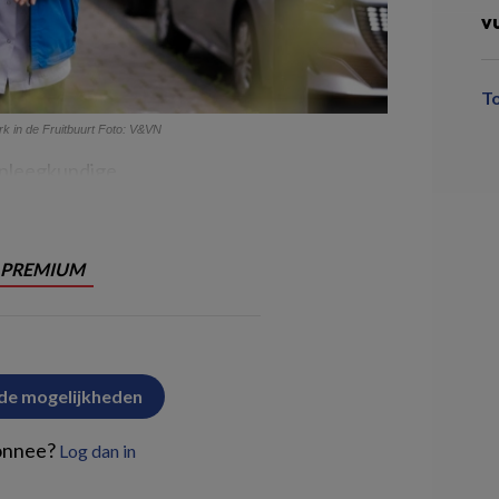
v
T
k in de Fruitbuurt Foto: V&VN
rpleegkundige
PREMIUM
 de mogelijkheden
onnee?
Log dan in