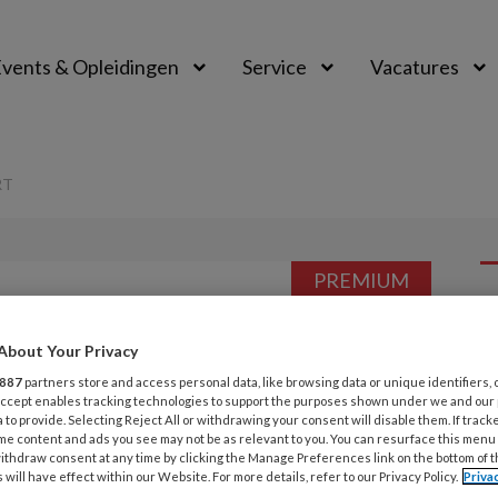
vents & Opleidingen
Service
Vacatures
RT
PREMIUM
L
Opslaan
Reacties
Delen
0
About Your Privacy
887
partners store and access personal data, like browsing data or unique identifiers, 
ventie in de buurt
 Accept enables tracking technologies to support the purposes shown under we and our
1
 to provide. Selecting Reject All or withdrawing your consent will disable them. If track
D
me content and ads you see may not be as relevant to you. You can resurface this menu
ithdraw consent at any time by clicking the Manage Preferences link on the bottom of 
p
 will have effect within our Website. For more details, refer to our Privacy Policy.
Priva
Mirjam de Leede-Brunsveld