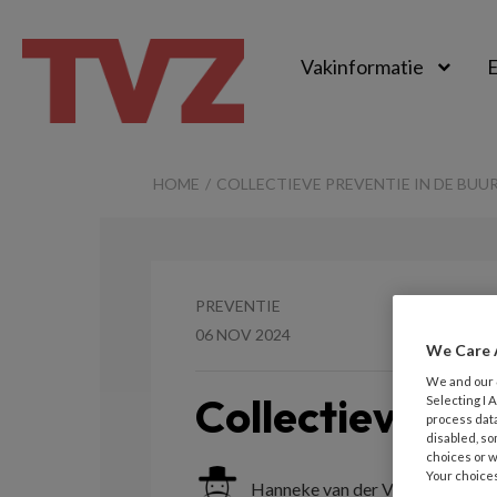
Vakinformatie
E
TvZ
HOME
COLLECTIEVE PREVENTIE IN DE BUU
PREVENTIE
06 NOV 2024
We Care 
We and our
Collectieve pre
Selecting I
process data
disabled, so
choices or w
Your choices
Hanneke van der Veen