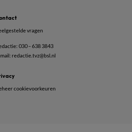
ontact
eelgestelde vragen
edactie:
030 – 638 3843
mail:
redactie.tvz@bsl.nl
rivacy
eheer cookievoorkeuren