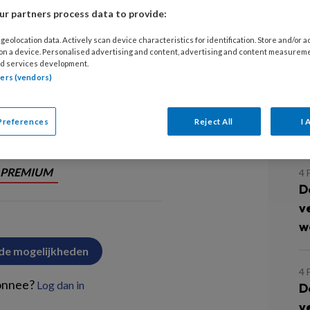
e voelt zich
11
r partners process data to provide:
competent
H
geolocation data. Actively scan device characteristics for identification. Store and/or 
 on a device. Personalised advertising and content, advertising and content measurem
d services development.
4 
arlotte Dieteren
Kim De Groot
tners (vendors)
D
v
dragen van cliëntenzorg
Preferences
Reject All
I 
a
PREMIUM
4 
D
v
w
 de mogelijkheden
4 
onnee?
Log dan in
D
v