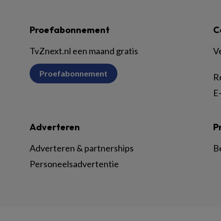
Proefabonnement
C
TvZnext.nl een maand gratis
V
Proefabonnement
R
E-
Adverteren
P
Adverteren & partnerships
B
Personeelsadvertentie