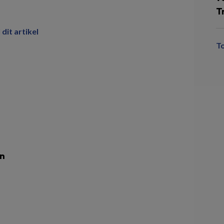
T
 dit artikel
T
en