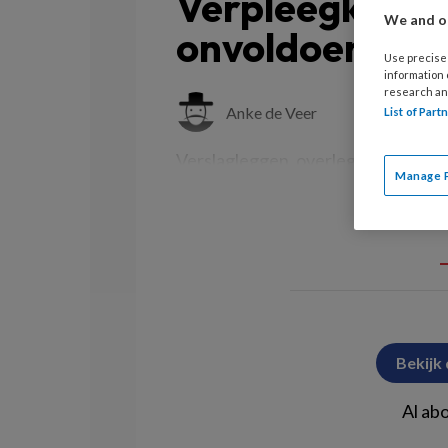
Verpleegkundig
We and ou
onvoldoende 
Use precise 
information
research an
Anke de Veer
Ch
List of Par
Verslagleggen, overleggen en over
Manage 
Bekijk
Al ab