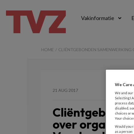
Vakinformatie
E
TvZ
HOME
CLIËNTGEBONDEN SAMENWERKING O
We Care 
21 AUG 2017
We and our
Selecting I
process data
Cliëntgebond
disabled, so
choices or w
Your choices
over organisat
Would you ra
as a person