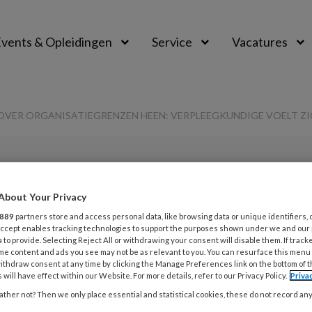
vents & Opleidingen
Service
Vacatures
VER ORGANISATIEGRENZEN HEEN: VERPLEEGKUNDIGE VOELT 
PREMIUM
About Your Privacy
L
Opslaan
Reacties
Delen
0
889
partners store and access personal data, like browsing data or unique identifiers, 
 Accept enables tracking technologies to support the purposes shown under we and our
 to provide. Selecting Reject All or withdrawing your consent will disable them. If track
1
en samenwerking
me content and ads you see may not be as relevant to you. You can resurface this menu
I
ithdraw consent at any time by clicking the Manage Preferences link on the bottom of 
t
 will have effect within our Website. For more details, refer to our Privacy Policy.
Priva
iegrenzen heen:
ther not? Then we only place essential and statistical cookies, these do not record an