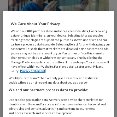
We Care About Your Privacy
We and our
889
partners store and access personal data, like browsing
‘Meer zeggenschap
data or unique identifiers, on your device. Selecting I Accept enables
tracking technologies to support the purposes shown under we and our
verpleegkundigen tijdens eerste
partners process data to provide. Selecting Reject All or withdrawing your
consent will disable them. If trackers are disabled, some content and ads
coronagolf’
you see may not be as relevant to you. You can resurface this menu to
change your choices or withdraw consent at any time by clicking the
De zeggenschap van verpleegkundigen is
Manage Preferences link on the bottom of the webpage. Your choices will
have effect within our Website. For more details, refer to our Privacy
gegroeid tijdens de eerste golf van de
Policy.
Privacy Statement
coronapandemie. Dit komt naar voren uit een
Would you rather not? Then we only place essential and statistical
onderzoek dat in 2020 is uitgevoerd in een groot
cookies, these do not record any data about you as a person
Nederlands ziekenhuis.
We and our partners process data to provide:
Use precise geolocation data. Actively scan device characteristics for
identification. Store and/or access information on a device. Personalised
advertising and content, advertising and content measurement,
audience research and services development.