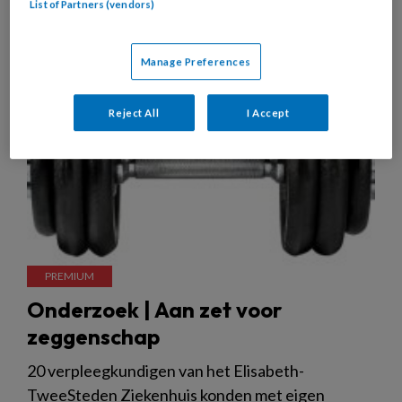
List of Partners (vendors)
22 MEI 2024
MAGAZINE
VERPLEEGKUNDIG
LEIDERSCHAP
Manage Preferences
Reject All
I Accept
Onderzoek | Aan zet voor
zeggenschap
20 verpleegkundigen van het Elisabeth-
TweeSteden Ziekenhuis konden met eigen