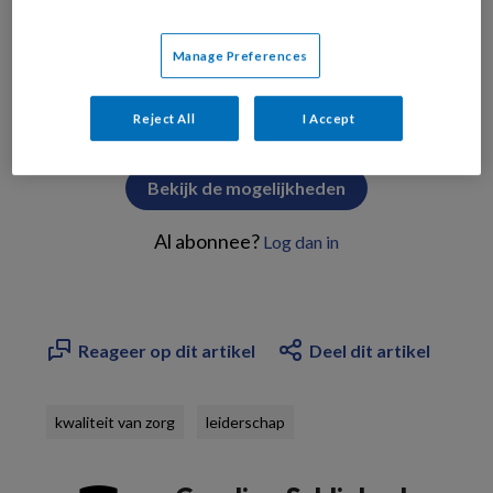
Manage Preferences
PREMIUM
Reject All
I Accept
Bekijk de mogelijkheden
Al abonnee?
Log dan in
Reageer op dit artikel
Deel dit artikel
kwaliteit van zorg
leiderschap