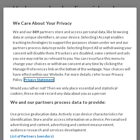
Voelen verpleegkundigen zich na de
coronacrisis nog steeds veerkrachtig?
We Care About Your Privacy
Speelt zeggenschap daarbij een rol?
We and our
889
partners store and access personal data, like browsing
data or unique identifiers, on your device. Selecting I Accept enables
tracking technologies to support the purposes shown under we and our
partners process data to provide. Selecting Reject All or withdrawing your
consent will disable them. If trackers are disabled, some content and ads
you see may not be as relevant to you. You can resurface this menu to
change your choices or withdraw consent at any time by clicking the
Manage Preferences link on the bottom of the webpage. Your choices will
have effect within our Website. For more details, refer to our Privacy
Policy.
Privacy Statement
Would you rather not? Then we only place essential and statistical
cookies, these do not record any data about you as a person
We and our partners process data to provide:
Use precise geolocation data. Actively scan device characteristics for
Foto: iStock / Getty Images / Tempura
identification. Store and/or access information on a device. Personalised
advertising and content, advertising and content measurement,
Veerkracht is het vermogen om te
audience research and services development.
List of Partners (vendors)