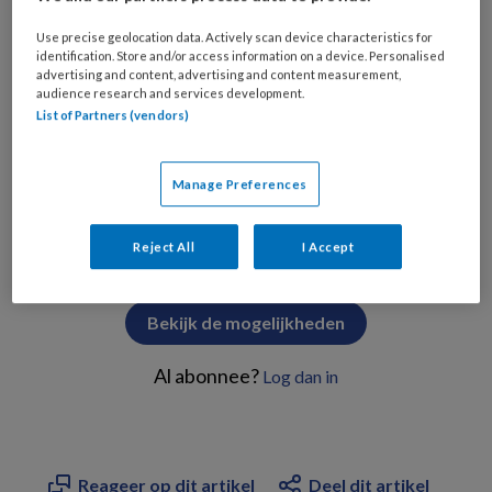
verbeteren.
Use precise geolocation data. Actively scan device characteristics for
identification. Store and/or access information on a device. Personalised
In de overgang naar een participatie-
advertising and content, advertising and content measurement,
audience research and services development.
samenleving
List of Partners (vendors)
Manage Preferences
PREMIUM
Reject All
I Accept
Bekijk de mogelijkheden
Al abonnee?
Log dan in
Reageer op dit artikel
Deel dit artikel