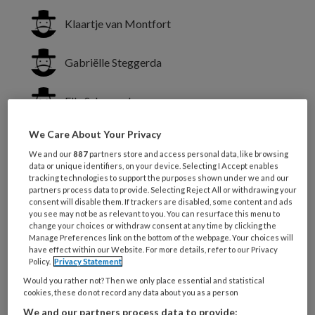
Klaartje van Montfort
Gabriëlle Steggerda
Elly Schoemaker
We Care About Your Privacy
Petrie Roodbol
We and our
887
partners store and access personal data, like browsing
data or unique identifiers, on your device. Selecting I Accept enables
Wolter Paans
tracking technologies to support the purposes shown under we and our
partners process data to provide. Selecting Reject All or withdrawing your
consent will disable them. If trackers are disabled, some content and ads
you see may not be as relevant to you. You can resurface this menu to
Marie Louise Luttik
change your choices or withdraw consent at any time by clicking the
Manage Preferences link on the bottom of the webpage. Your choices will
have effect within our Website. For more details, refer to our Privacy
De verpleegkundigen kunnen met
Policy.
Privacy Statement
familiegesprekken de samenwerking
Would you rather not? Then we only place essential and statistical
cookies, these do not record any data about you as a person
met de naasten van patiënten
We and our partners process data to provide: