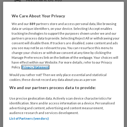
We Care About Your Privacy
Hoe draagt de drie-vragen-methode
We and our
889
partners store and access personal data, like browsing
volgens verpleegkundigen (in
data or unique identifiers, on your device. Selecting I Accept enables
opleiding) bij aan het effectief omgaan
tracking technologies to support the purposes shown under we and our
partners process data to provide. Selecting Reject All or withdrawing your
met de emotionele belasting tijdens
consent will disable them. If trackers are disabled, some content and ads
you see may not be as relevant to you. You can resurface this menu to
en na de COVID-19-uitbraak?
change your choices or withdraw consent at any time by clicking the
Manage Preferences link on the bottom of the webpage. Your choices will
have effect within our Website. For more details, refer to our Privacy
Policy.
Privacy Statement
Would you rather not? Then we only place essential and statistical
cookies, these do not record any data about you as a person
We and our partners process data to provide:
PREMIUM
Use precise geolocation data. Actively scan device characteristics for
identification. Store and/or access information on a device. Personalised
advertising and content, advertising and content measurement,
audience research and services development.
List of Partners (vendors)
Bekijk de mogelijkheden