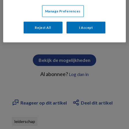
Al langere tijd proberen we een
Manage Preferences
PREMIUM
Reject All
I Accept
Bekijk de mogelijkheden
Al abonnee?
Log dan in
Reageer op dit artikel
Deel dit artikel
leiderschap