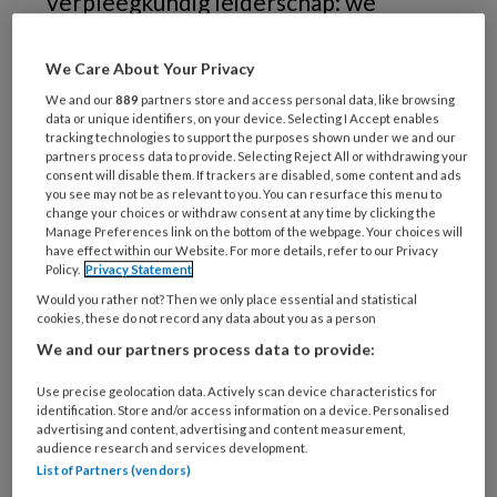
verpleegkundig leiderschap: we
hebben wél een stem, mengen ons met
engagement in het maatschappelijk
We Care About Your Privacy
debat en dragen daarmee bij aan
We and our
889
partners store and access personal data, like browsing
data or unique identifiers, on your device. Selecting I Accept enables
toekomstige oplossingen in de zorg.
tracking technologies to support the purposes shown under we and our
partners process data to provide. Selecting Reject All or withdrawing your
consent will disable them. If trackers are disabled, some content and ads
you see may not be as relevant to you. You can resurface this menu to
change your choices or withdraw consent at any time by clicking the
Manage Preferences link on the bottom of the webpage. Your choices will
have effect within our Website. For more details, refer to our Privacy
Policy.
Privacy Statement
Would you rather not? Then we only place essential and statistical
cookies, these do not record any data about you as a person
We and our partners process data to provide:
Use precise geolocation data. Actively scan device characteristics for
identification. Store and/or access information on a device. Personalised
advertising and content, advertising and content measurement,
audience research and services development.
Foto: iStock / Getty Images / SDI Productions
List of Partners (vendors)