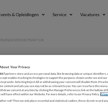
vents & Opleidingen
Service
Vacatures
 IN ÉN BOVEN DE PRAKTIJK
PREMIUM
About Your Privacy
L
Opslaan
Reacties
Delen
0
887
partners store and access personal data, like browsing data or unique identifiers, 
 Accept enables tracking technologies to support the purposes shown under we and our
 to provide. Selecting Reject All or withdrawing your consent will disable them. If track
emix | Hbo-vgg’er:
me content and ads you see may not be as relevant to you. You can resurface this menu
5
ithdraw consent at any time by clicking the Manage Preferences link on the bottom of 
E
 will have effect within our Website. For more details, refer to our Privacy Policy.
Priva
praktijk
u
ther not? Then we only place essential and statistical cookies, these do not record an