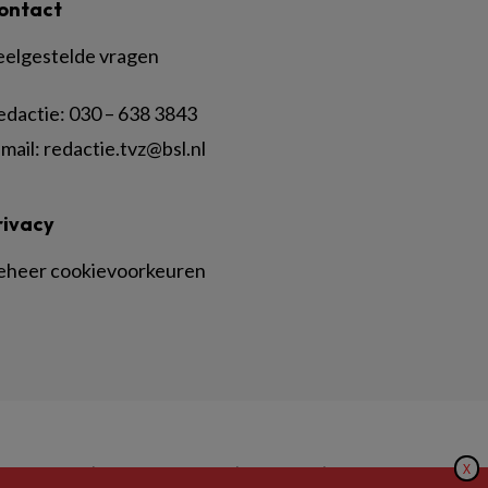
ontact
eelgestelde vragen
edactie:
030 – 638 3843
mail:
redactie.tvz@bsl.nl
rivacy
eheer cookievoorkeuren
X
|
|
|
inger Nature
Privacy Statement
Disclaimer
Voorwaarden