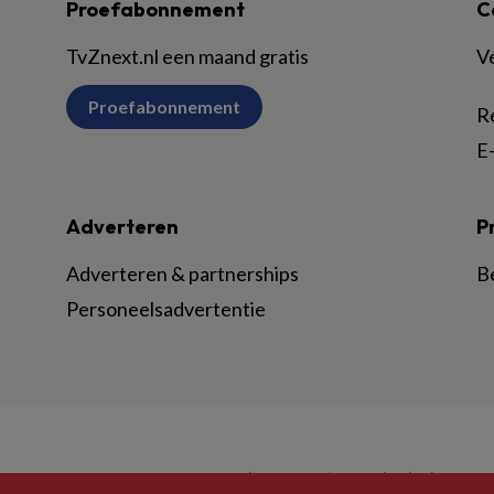
Proefabonnement
C
TvZnext.nl een maand gratis
V
Proefabonnement
R
E-
Adverteren
P
Adverteren & partnerships
B
Personeelsadvertentie
© BSL Media & Learning, onderdeel van
Spr