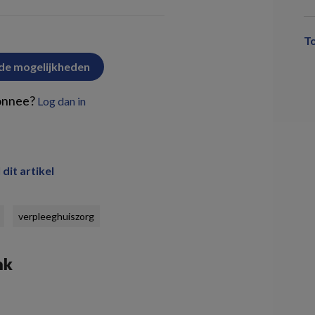
T
 de mogelijkheden
onnee?
Log dan in
 dit artikel
verpleeghuiszorg
nk