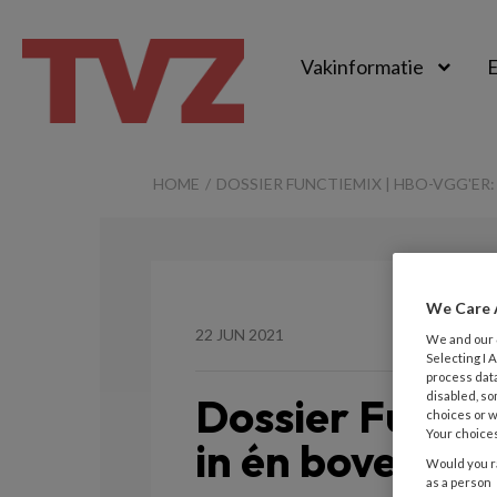
Vakinformatie
E
TvZ
HOME
DOSSIER FUNCTIEMIX | HBO-VGG'ER:
We Care 
22 JUN 2021
We and our
Selecting I
process data
Dossier Functi
disabled, so
choices or w
Your choices
in én boven de 
Would you ra
as a person