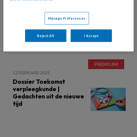
12 FEBRUARI 2025
BELEID
Dossier Toekomst
Manage Preferences
verpleegkunde | De
synthese
Reject All
I Accept
12 FEBRUARI 2025
Dossier Toekomst
verpleegkunde |
Gedachten uit de nieuwe
tijd