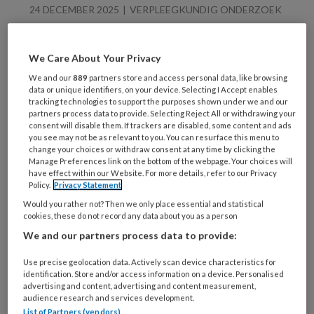
24 DECEMBER 2025
VERPLEEGKUNDIG ONDERZOEK
Op weg naar zorgzame
wijken
We Care About Your Privacy
We and our
889
partners store and access personal data, like browsing
data or unique identifiers, on your device. Selecting I Accept enables
tracking technologies to support the purposes shown under we and our
partners process data to provide. Selecting Reject All or withdrawing your
consent will disable them. If trackers are disabled, some content and ads
you see may not be as relevant to you. You can resurface this menu to
change your choices or withdraw consent at any time by clicking the
Manage Preferences link on the bottom of the webpage. Your choices will
26 MAART 2025
KWALITEIT
have effect within our Website. For more details, refer to our Privacy
Een actueel
Policy.
Privacy Statement
promotieonderzoek
Would you rather not? Then we only place essential and statistical
cookies, these do not record any data about you as a person
uitgelicht |
Familieparticipatie op
We and our partners process data to provide:
de IC
Use precise geolocation data. Actively scan device characteristics for
identification. Store and/or access information on a device. Personalised
advertising and content, advertising and content measurement,
audience research and services development.
List of Partners (vendors)