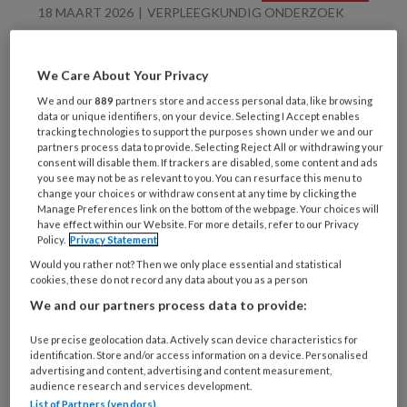
18 MAART 2026
VERPLEEGKUNDIG ONDERZOEK
Onderzoek | Hoe
bekwaam te blijven?
We Care About Your Privacy
We and our
889
partners store and access personal data, like browsing
data or unique identifiers, on your device. Selecting I Accept enables
tracking technologies to support the purposes shown under we and our
partners process data to provide. Selecting Reject All or withdrawing your
consent will disable them. If trackers are disabled, some content and ads
you see may not be as relevant to you. You can resurface this menu to
change your choices or withdraw consent at any time by clicking the
Manage Preferences link on the bottom of the webpage. Your choices will
8 MEI 2025
BELEID
have effect within our Website. For more details, refer to our Privacy
Onvoldoende
Policy.
Privacy Statement
verpleeghuisplekken en
Would you rather not? Then we only place essential and statistical
cookies, these do not record any data about you as a person
verpleging thuis in 2034
We and our partners process data to provide:
Use precise geolocation data. Actively scan device characteristics for
identification. Store and/or access information on a device. Personalised
advertising and content, advertising and content measurement,
audience research and services development.
List of Partners (vendors)