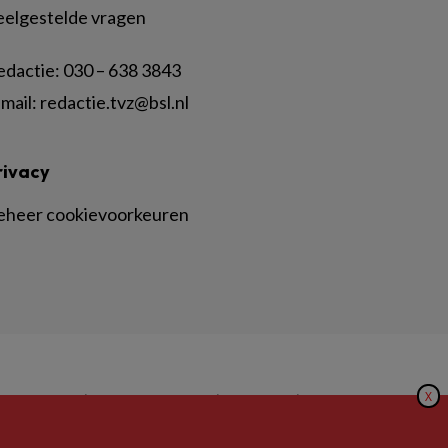
eelgestelde vragen
edactie:
030 – 638 3843
mail:
redactie.tvz@bsl.nl
rivacy
eheer cookievoorkeuren
X
|
|
|
inger Nature
Privacy Statement
Disclaimer
Voorwaarden