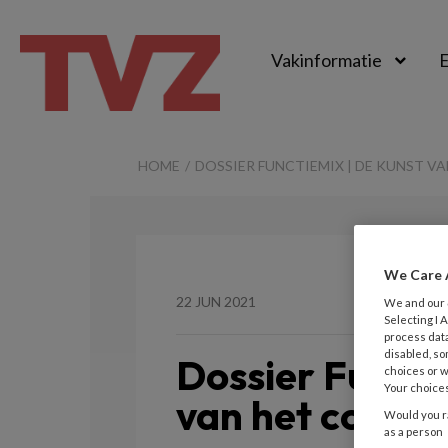
Vakinformatie
E
TvZ
HOME
DOSSIER FUNCTIEMIX | DE KUNST V
We Care 
22 JUN 2021
We and our
Selecting I
process data
disabled, so
Dossier Functi
choices or w
Your choices
van het coach
Would you ra
as a person