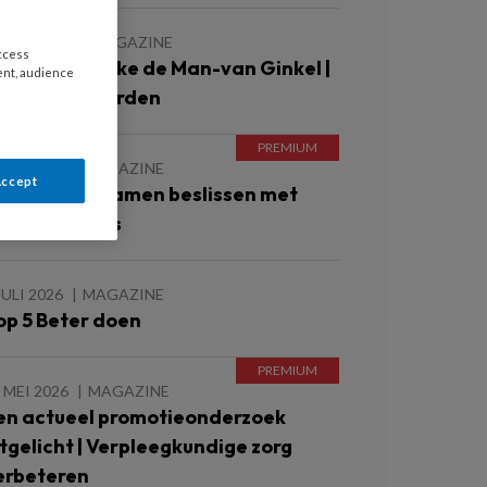
 JULI 2026
MAGAZINE
access
olumn Janneke de Man-van Ginkel |
ent, audience
eer mens worden
JULI 2026
MAGAZINE
Accept
nderzoek | Samen beslissen met
antelzorgers
JULI 2026
MAGAZINE
op 5 Beter doen
 MEI 2026
MAGAZINE
en actueel promotieonderzoek
itgelicht | Verpleegkundige zorg
erbeteren