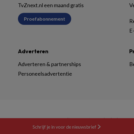
TvZnext.nl een maand gratis
V
Proefabonnement
R
E-
Adverteren
P
Adverteren & partnerships
B
Personeelsadvertentie
© BSL Media & Learning, onderdeel van
Spr
Schrijf je in voor de nieuwsbrief