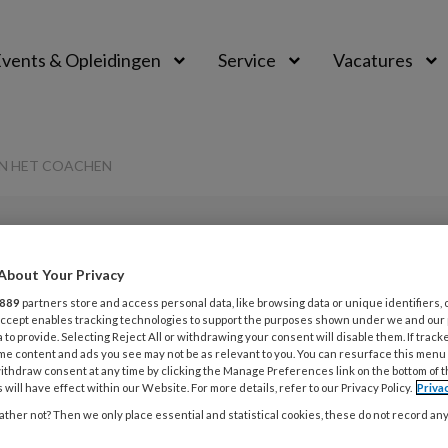
vents & Opleidingen
Service
Vacatures
AN HET COACHEN
PREMIUM
About Your Privacy
L
Opslaan
Reacties
Delen
0
889
partners store and access personal data, like browsing data or unique identifiers, 
 Accept enables tracking technologies to support the purposes shown under we and our
 to provide. Selecting Reject All or withdrawing your consent will disable them. If track
me content and ads you see may not be as relevant to you. You can resurface this menu
emix | De kunst
5
ithdraw consent at any time by clicking the Manage Preferences link on the bottom of 
 will have effect within our Website. For more details, refer to our Privacy Policy.
Priva
E
en
ther not? Then we only place essential and statistical cookies, these do not record an
u