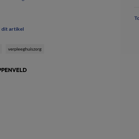
T
 dit artikel
verpleeghuiszorg
PPENVELD