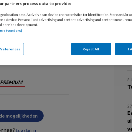
r partners process data to provide:
Anke Persoon
29
geolocation data. Actively scan device characteristics for identification. Store and/or 
C
 on a device. Personalised advertising and content, advertising and content measurem
waarde in coaching te zien als hbo-
d services development.
M
tners (vendors)
eigen kracht zetten, scholing bieden
management en verzorgenden IG.
8 
Preferences
Reject All
I 
O
g omvangrijk
m
8 
PREMIUM
T
27
E
 de mogelijkheden
u
v
onnee?
Log dan in