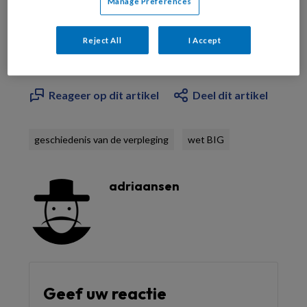
Manage Preferences
Al abonnee?
Log dan in
Reject All
I Accept
Reageer op dit artikel
Deel dit artikel
geschiedenis van de verpleging
wet BIG
adriaansen
Geef uw reactie