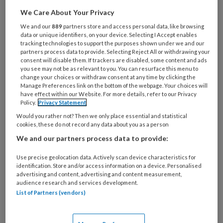
Het is op 2 mei 2021 een eeuw
We Care About Your Privacy
geleden dat de 'Wet tot wettelijke
We and our
889
partners store and access personal data, like browsing
bescherming van het diploma voor
data or unique identifiers, on your device. Selecting I Accept enables
tracking technologies to support the purposes shown under we and our
ziekenverpleging' tot stand kwam.
partners process data to provide. Selecting Reject All or withdrawing your
consent will disable them. If trackers are disabled, some content and ads
Daarom schreef Rob van der Peet het
you see may not be as relevant to you. You can resurface this menu to
boek Van Verpleegster tot
change your choices or withdraw consent at any time by clicking the
Manage Preferences link on the bottom of the webpage. Your choices will
Verpleegkundige.
have effect within our Website. For more details, refer to our Privacy
Policy.
Privacy Statement
Hoe is het boek tot stand
Would you rather not? Then we only place essential and statistical
cookies, these do not record any data about you as a person
We and our partners process data to provide:
Use precise geolocation data. Actively scan device characteristics for
PREMIUM
identification. Store and/or access information on a device. Personalised
advertising and content, advertising and content measurement,
audience research and services development.
List of Partners (vendors)
Bekijk de mogelijkheden