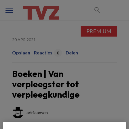
PREMIUM
20 APR 2021
Opslaan
Reacties
Delen
0
Boeken | Van
verpleegster tot
verpleegkundige
adriaansen