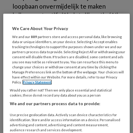
loopbaan onvermijdelijk te maken
krijgen met artificiële intelligentie (AI)
voor beslisondersteuning, planning en
We Care About Your Privacy
patiëntmonitoring. Howest, de
We and our
889
partners store and access personal data, like browsing
Hogeschool West-Vlaanderen, speelt
data or unique identifiers, on your device. Selecting I Accept enables
tracking technologies to support the purposes shown under we and our
in op de actuele noden door AI te
partners process data to provide. Selecting Reject All or withdrawing your
consent will disable them. If trackers are disabled, some content and ads
implementeren via het TGV-model.
you see may not be as relevant to you. You can resurface this menu to
change your choices or withdraw consent at any time by clicking the
Manage Preferences link on the bottom of the webpage. Your choices will
have effect within our Website. For more details, refer to our Privacy
Policy.
Privacy Statement
Would you rather not? Then we only place essential and statistical
cookies, these do not record any data about you as a person
We and our partners process data to provide:
Use precise geolocation data. Actively scan device characteristics for
identification. Store and/or access information on a device. Personalised
advertising and content, advertising and content measurement,
audience research and services development.