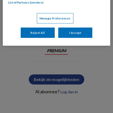
List of Partners (vendors)
Foto: Stock.adobe.com / wladimir1804
Manage Preferences
Nationale en internationale organisaties
benadrukken dat
Reject All
I Accept
PREMIUM
Bekijk de mogelijkheden
Al abonnee?
Log dan in