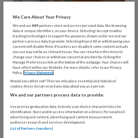
We Care About Your Privacy
We and our
889
partners store and access personal data, like browsing
data or unique identifiers, on your device. Selecting I Accept enables
tracking technologies to support the purposes shown under we and our
partners process data to provide. Selecting Reject All or withdrawing your
consent will disable them. If trackers are disabled, some content and ads
Een patiënt krijgt de Healthdot opgeplakt in het Catharina Ziekenhuis. ©
you see may not be as relevant to you. You can resurface this menu to
Catharina Ziekenhuis
change your choices or withdraw consent at any time by clicking the
Alle patiënten die opgenomen worden op de
Manage Preferences link on the bottom of the webpage. Your choices will
have effect within our Website. For more details, refer to our Privacy
afdeling chirurgische oncologie krijgen de
Policy.
Privacy Statement
komende maanden bij binnenkomst een
Would you rather not? Then we only place essential and statistical
cookies, these do not record any data about you as a person
pleister op hun borst geplakt. Die slimme
We and our partners process data to provide:
pleister meet elke vijf minuten onder meer de
hartslag en de ademhaling. Die data worden
Use precise geolocation data. Actively scan device characteristics for
identification. Store and/or access information on a device. Personalised
automatisch beveiligd en naar een
advertising and content, advertising and content measurement,
datasysteem gestuurd. Een complicatie kan zo
audience research and services development.
List of Partners (vendors)
mogelijk eerder opgemerkt worden. Ook