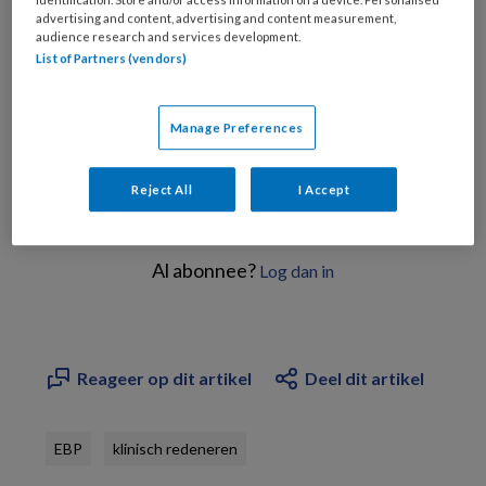
advertising and content, advertising and content measurement,
audience research and services development.
List of Partners (vendors)
PREMIUM
Manage Preferences
Reject All
I Accept
Bekijk de mogelijkheden
Al abonnee?
Log dan in
Reageer op dit artikel
Deel dit artikel
EBP
klinisch redeneren