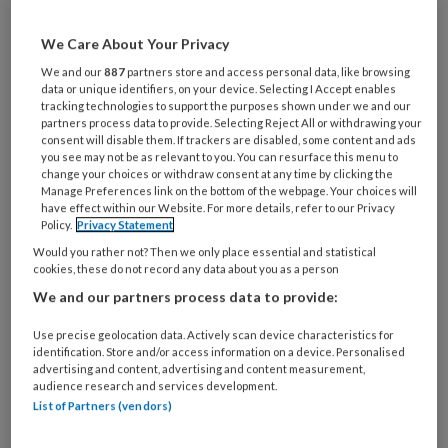
Alice van den Aakster onderzocht hoe
We Care About Your Privacy
de verpleegkundige zorg aan
We and our
887
partners store and access personal data, like browsing
data or unique identifiers, on your device. Selecting I Accept enables
oncologisch geriatrische patiënten
tracking technologies to support the purposes shown under we and our
partners process data to provide. Selecting Reject All or withdrawing your
eruit moet zien.
consent will disable them. If trackers are disabled, some content and ads
you see may not be as relevant to you. You can resurface this menu to
change your choices or withdraw consent at any time by clicking the
Praktijkprobleem
Manage Preferences link on the bottom of the webpage. Your choices will
have effect within our Website. For more details, refer to our Privacy
Policy.
Privacy Statement
Mede door vroegtijdige diagnose en
Would you rather not? Then we only place essential and statistical
cookies, these do not record any data about you as a person
We and our partners process data to provide:
PREMIUM
Use precise geolocation data. Actively scan device characteristics for
identification. Store and/or access information on a device. Personalised
advertising and content, advertising and content measurement,
audience research and services development.
List of Partners (vendors)