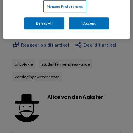
Bekijk de mogelijkheden
Manage Preferences
Al abonnee?
Log dan in
Reject All
I Accept
Reageer op dit artikel
Deel dit artikel
oncologie
studenten verpleegkunde
verplegingswetenschap
Alice van den Aakster