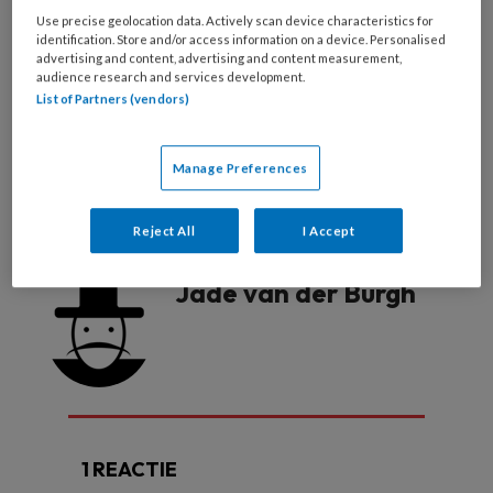
Use precise geolocation data. Actively scan device characteristics for
Al abonnee?
Log dan in
identification. Store and/or access information on a device. Personalised
advertising and content, advertising and content measurement,
audience research and services development.
List of Partners (vendors)
Reageer op dit artikel
Deel dit artikel
Manage Preferences
gehandicaptenzorg
studenten verpleegkunde
Reject All
I Accept
Jade van der Burgh
1 REACTIE