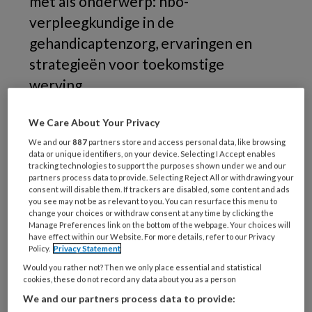
met als onderwerp: hbo-
verpleegkundige in de
gehandicaptenzorg, ervaringen en
strategieën voor toekomstige
werving.
Praktijkprobleem
We Care About Your Privacy
We and our
887
partners store and access personal data, like browsing
data or unique identifiers, on your device. Selecting I Accept enables
In Nederland heeft ongeveer een
tracking technologies to support the purposes shown under we and our
partners process data to provide. Selecting Reject All or withdrawing your
consent will disable them. If trackers are disabled, some content and ads
you see may not be as relevant to you. You can resurface this menu to
change your choices or withdraw consent at any time by clicking the
PREMIUM
Manage Preferences link on the bottom of the webpage. Your choices will
have effect within our Website. For more details, refer to our Privacy
Policy.
Privacy Statement
Would you rather not? Then we only place essential and statistical
cookies, these do not record any data about you as a person
We and our partners process data to provide:
Bekijk de mogelijkheden