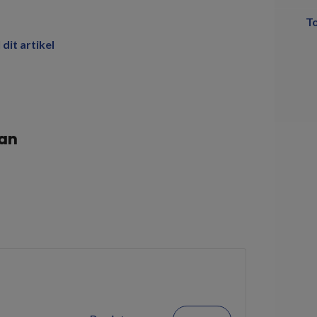
T
 dit artikel
an