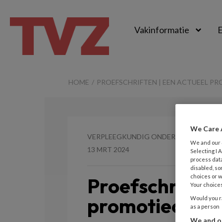
Vakinformatie
E
TvZ
HOME
PROEFSCHRIFTEN | EEN ACTUEEL P
We Care 
VERPLEEGKUNDIG ONDERZOEK
We and our
13 MRT 2024
Selecting I
process data
disabled, so
choices or w
Proefschriften
Your choices
promotieonderz
Would you ra
as a person
We and ou