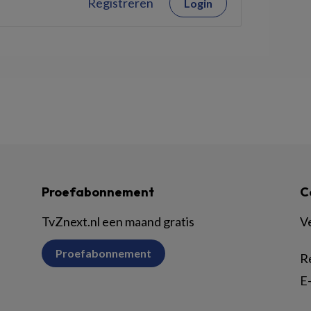
Registreren
Login
Proefabonnement
C
TvZnext.nl een maand gratis
V
Proefabonnement
R
E-