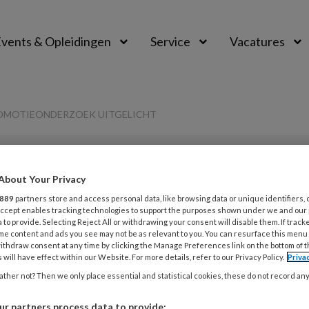
vents & Opleidingen
Service
Vacatures
ROMOTIEONDERZOEK UITGELICHT
PREMIUM
About Your Privacy
L
889
partners store and access personal data, like browsing data or unique identifiers, 
Opslaan
Reacties
Delen
0
 Accept enables tracking technologies to support the purposes shown under we and our
 to provide. Selecting Reject All or withdrawing your consent will disable them. If track
me content and ads you see may not be as relevant to you. You can resurface this menu
ithdraw consent at any time by clicking the Manage Preferences link on the bottom of 
 | Een actueel
5
 will have effect within our Website. For more details, refer to our Privacy Policy.
Priva
U
oek uitgelicht
ther not? Then we only place essential and statistical cookies, these do not record an
r partners process data to provide: