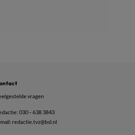
ontact
eelgestelde vragen
edactie:
030 – 638 3843
mail:
redactie.tvz@bsl.nl