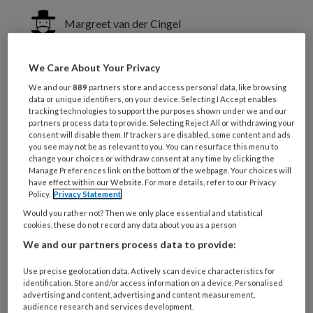
Margreet van der Cingel
Hoe passen verpleegkundigen
We Care About Your Privacy
leiderschap toe bij bevordering van
We and our
889
partners store and access personal data, like browsing
data or unique identifiers, on your device. Selecting I Accept enables
zelfmanagement van
tracking technologies to support the purposes shown under we and our
partners process data to provide. Selecting Reject All or withdrawing your
ziekenhuispatiënten?
consent will disable them. If trackers are disabled, some content and ads
you see may not be as relevant to you. You can resurface this menu to
change your choices or withdraw consent at any time by clicking the
Manage Preferences link on the bottom of the webpage. Your choices will
have effect within our Website. For more details, refer to our Privacy
Policy.
Privacy Statement
Would you rather not? Then we only place essential and statistical
cookies, these do not record any data about you as a person
We and our partners process data to provide:
Use precise geolocation data. Actively scan device characteristics for
identification. Store and/or access information on a device. Personalised
advertising and content, advertising and content measurement,
audience research and services development.