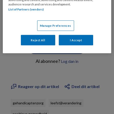
audience research and services development.
List of Partners (vendors)
PREMIUM
Manage Preferences
Reject All
I Accept
Bekijk de mogelijkheden
Al abonnee?
Log dan in
Reageer op dit artikel
Deel dit artikel
gehandicaptenzorg
leefstijlverandering
positieve gezondheid