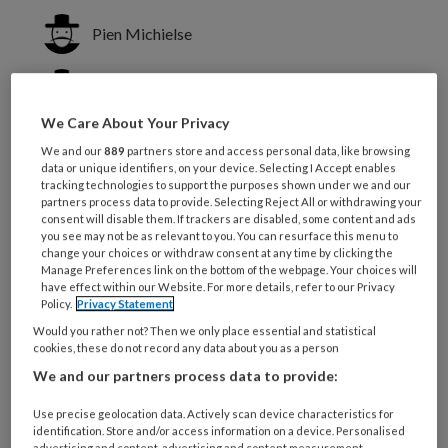
Pien Michielse
John Dierx
We Care About Your Privacy
Michael Echteld
We and our
889
partners store and access personal data, like browsing
data or unique identifiers, on your device. Selecting I Accept enables
tracking technologies to support the purposes shown under we and our
partners process data to provide. Selecting Reject All or withdrawing your
Hoe kijken zorgprofessionals binnen
consent will disable them. If trackers are disabled, some content and ads
de verstandelijk gehandicaptenzorg
you see may not be as relevant to you. You can resurface this menu to
change your choices or withdraw consent at any time by clicking the
aan tegen Positieve Gezondheid? En in
Manage Preferences link on the bottom of the webpage. Your choices will
have effect within our Website. For more details, refer to our Privacy
hoeverre komt het concept terug in
Policy.
Privacy Statement
hun dagelijks handelen? Dit is onder
Would you rather not? Then we only place essential and statistical
cookies, these do not record any data about you as a person
meer onderzocht bij
We and our partners process data to provide:
verpleegkundigen.
Use precise geolocation data. Actively scan device characteristics for
identification. Store and/or access information on a device. Personalised
Machteld Huber introduceerde in 2011 een
advertising and content, advertising and content measurement,