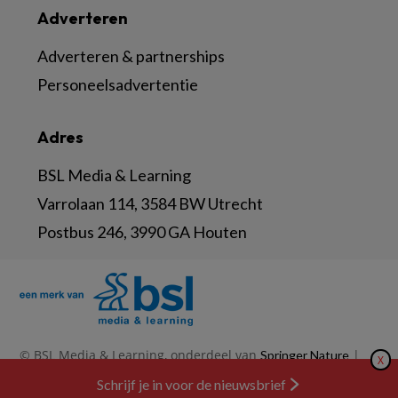
Adverteren
Adverteren & partnerships
Personeelsadvertentie
Adres
BSL Media & Learning
Varrolaan 114, 3584 BW Utrecht
Postbus 246, 3990 GA Houten
© BSL Media & Learning, onderdeel van
|
Springer Nature
X
|
|
Privacy Statement
Disclaimer
Voorwaarden
Schrijf je in voor de nieuwsbrief