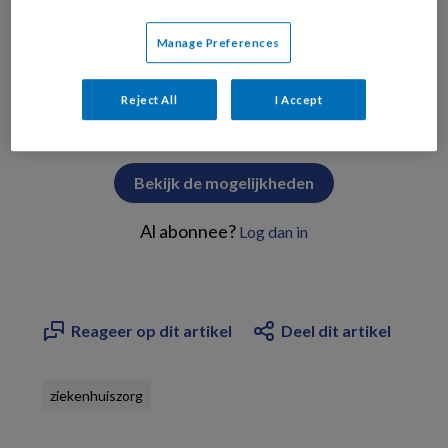
Manage Preferences
PREMIUM
Reject All
I Accept
Bekijk de mogelijkheden
Al abonnee?
Log dan in
Reageer op dit artikel
Deel dit artikel
ziekenhuiszorg