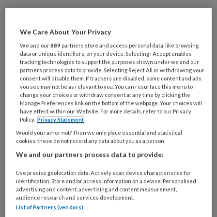
De gezondheidszorg richt zich op
We Care About Your Privacy
gezamenlijke besluitvorming tussen
We and our
889
partners store and access personal data, like browsing
zorgprofessionals en patiënten omdat
data or unique identifiers, on your device. Selecting I Accept enables
dit positieve effecten oplevert, zoals
tracking technologies to support the purposes shown under we and our
partners process data to provide. Selecting Reject All or withdrawing your
meer patiëntentevredenheid. Bij dit
consent will disable them. If trackers are disabled, some content and ads
you see may not be as relevant to you. You can resurface this menu to
onderzoek wilde men vaststellen of
change your choices or withdraw consent at any time by clicking the
Manage Preferences link on the bottom of the webpage. Your choices will
het aanbieden van informatie op een
have effect within our Website. For more details, refer to our Privacy
Policy.
Privacy Statement
interactieve manier zou leiden tot een
Would you rather not? Then we only place essential and statistical
stijging van het kennisniveau bij
cookies, these do not record any data about you as a person
patiënten.
We and our partners process data to provide:
Context
Use precise geolocation data. Actively scan device characteristics for
identification. Store and/or access information on a device. Personalised
advertising and content, advertising and content measurement,
audience research and services development.
De gezondheidszorg richt zich op
List of Partners (vendors)