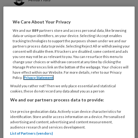
Verpleegkundigen onderzochten bij
We Care About Your Privacy
deze studie wat de kwaliteit is van de
We and our
889
partners store and access personal data, like browsing
data or unique identifiers, on your device. Selecting I Accept enables
toepassing van
tracking technologies to support the purposes shown under we and our
infectiepreventiemaatregelen bij
partners process data to provide. Selecting Reject All or withdrawing your
consent will disable them. If trackers are disabled, some content and ads
zowel zorgverleners als cliënten in de
you see may not be as relevant to you. You can resurface this menu to
change your choices or withdraw consent at any time by clicking the
wijkverpleging.
Manage Preferences link on the bottom of the webpage. Your choices will
have effect within our Website. For more details, refer to our Privacy
Policy.
Privacy Statement
Context
Would you rather not? Then we only place essential and statistical
cookies, these do not record any data about you as a person
Steeds meer oudere cliënten met
We and our partners process data to provide:
Use precise geolocation data. Actively scan device characteristics for
identification. Store and/or access information on a device. Personalised
advertising and content, advertising and content measurement,
PREMIUM
audience research and services development.
List of Partners (vendors)