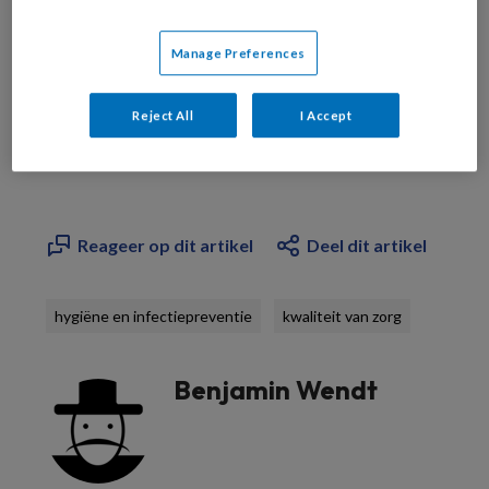
Manage Preferences
Bekijk de mogelijkheden
Reject All
I Accept
Al abonnee?
Log dan in
Reageer op dit artikel
Deel dit artikel
hygiëne en infectiepreventie
kwaliteit van zorg
Benjamin Wendt