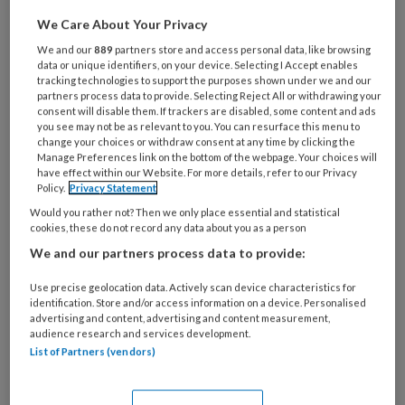
We Care About Your Privacy
Bespreking van het proefschrift van
We and our
889
partners store and access personal data, like browsing
Yvonne Becqué over Naastenzorg in
data or unique identifiers, on your device. Selecting I Accept enables
tracking technologies to support the purposes shown under we and our
de laatste fase.
partners process data to provide. Selecting Reject All or withdrawing your
consent will disable them. If trackers are disabled, some content and ads
you see may not be as relevant to you. You can resurface this menu to
1 Wat is de vraagstelling
change your choices or withdraw consent at any time by clicking the
Manage Preferences link on the bottom of the webpage. Your choices will
van
have effect within our Website. For more details, refer to our Privacy
Policy.
Privacy Statement
Would you rather not? Then we only place essential and statistical
cookies, these do not record any data about you as a person
We and our partners process data to provide:
PREMIUM
Use precise geolocation data. Actively scan device characteristics for
identification. Store and/or access information on a device. Personalised
advertising and content, advertising and content measurement,
audience research and services development.
List of Partners (vendors)
Bekijk de mogelijkheden