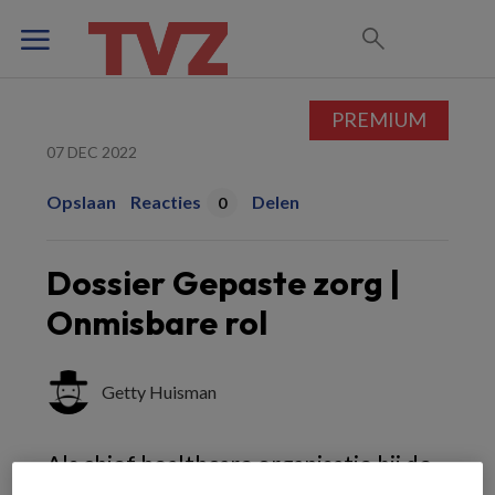
PREMIUM
07 DEC 2022
Opslaan
Reacties
Delen
0
Dossier Gepaste zorg |
Onmisbare rol
Getty Huisman
Als chief healthcare organisatie bij de