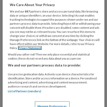
Nederlandse Zorgautoriteit richt
We Care About Your Privacy
Marieke Schuurmans zich op de
We and our
887
partners store and access personal data, like browsing
transitie naar passende zorg.
data or unique identifiers, on your device. Selecting I Accept enables
tracking technologies to support the purposes shown under we and our
partners process data to provide. Selecting Reject All or withdrawing your
Waarom is passende zorg belangrijk in
consent will disable them. If trackers are disabled, some content and ads
you see may not be as relevant to you. You can resurface this menu to
change your choices or withdraw consent at any time by clicking the
Manage Preferences link on the bottom of the webpage. Your choices will
have effect within our Website. For more details, refer to our Privacy
PREMIUM
Policy.
Privacy Statement
Would you rather not? Then we only place essential and statistical
cookies, these do not record any data about you as a person
We and our partners process data to provide:
Bekijk de mogelijkheden
Use precise geolocation data. Actively scan device characteristics for
identification. Store and/or access information on a device. Personalised
advertising and content, advertising and content measurement,
Al abonnee?
Log dan in
audience research and services development.
List of Partners (vendors)
Manage Preferences