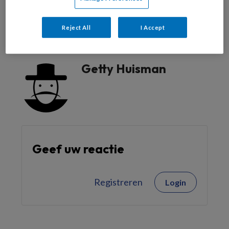
Reageer op dit artikel
Deel dit artikel
Reject All
I Accept
kwaliteit van zorg
persoonsgerichte zorg
Getty Huisman
Geef uw reactie
Registreren
Login