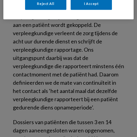
algemeen ziekenhuis. In dit ziekenhuis wordt
Reject All
I Accept
gewerkt met patiënttoewijzing, waarbij een
verpleegkundige bij het begin van een dienst
aan een patiënt wordt gekoppeld. De
verpleegkundige verleent de zorg tijdens de
acht uur durende dienst en schrijft de
verpleegkundige rapportage. Ons
uitgangspunt daarbij was dat de
verpleegkundige die rapporteert minstens één
contactmoment met de patiënt had. Daarom
definieerden we de mate van continuïteit in
het contact als ‘het aantal maal dat dezelfde
verpleegkundige rapporteert bij een patiënt
gedurende diens opnameperiode’.
Dossiers van patiënten die tussen 3 en 14
dagen aaneengesloten waren opgenomen,