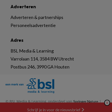
Adverteren
Adverteren & partnerships
Personeelsadvertentie
Adres
BSL Media & Learning
Varrolaan 114, 3584 BW Utrecht
Postbus 246, 3990 GA Houten
© BSL Media & Learning, onderdeel van
|
Springer Nature
X
|
|
Privacy Statement
Disclaimer
Voorwaarden
Schrijf je in voor de nieuwsbrief