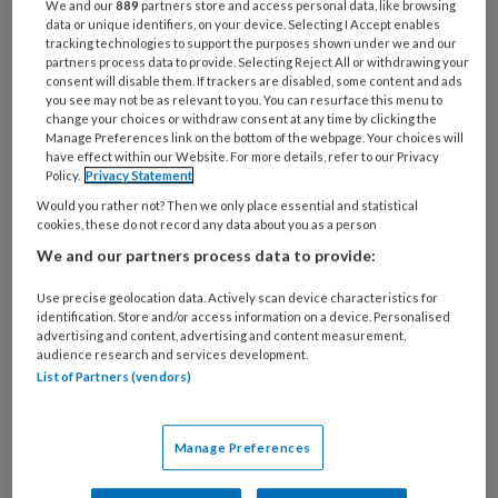
We and our
889
partners store and access personal data, like browsing
Dat heeft een negatief effect op de
data or unique identifiers, on your device. Selecting I Accept enables
tracking technologies to support the purposes shown under we and our
mogelijkheden om een zorgrelatie op te
partners process data to provide. Selecting Reject All or withdrawing your
bouwen.
consent will disable them. If trackers are disabled, some content and ads
you see may not be as relevant to you. You can resurface this menu to
change your choices or withdraw consent at any time by clicking the
Hoe staat het ervoor met de zorgrelatie
Manage Preferences link on the bottom of the webpage. Your choices will
have effect within our Website. For more details, refer to our Privacy
tussen patiënten en verpleegkundigen in het
Policy.
Privacy Statement
ziekenhuis? Is er in de wijze waarop de zorg nu
Would you rather not? Then we only place essential and statistical
georganiseerd is sprake van weerkerende
cookies, these do not record any data about you as a person
contactmomenten en hoe vaak is dat het
We and our partners process data to provide:
geval? Met die vraag zijn we een onderzoek
Use precise geolocation data. Actively scan device characteristics for
gestart.
identification. Store and/or access information on a device. Personalised
advertising and content, advertising and content measurement,
audience research and services development.
Dossierscreening
List of Partners (vendors)
We voerden een dossieronderzoek uit op alle
Manage Preferences
reguliere verpleegafdelingen van een