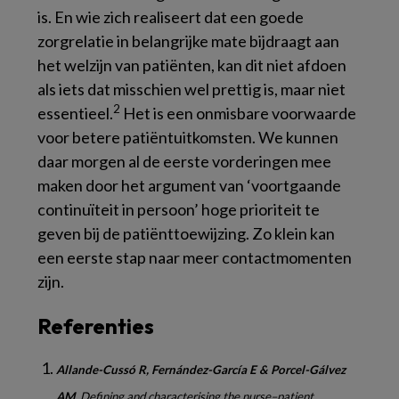
is. En wie zich realiseert dat een goede
zorgrelatie in belangrijke mate bijdraagt aan
het welzijn van patiënten, kan dit niet afdoen
als iets dat misschien wel prettig is, maar niet
2
essentieel.
Het is een onmisbare voorwaarde
voor betere patiëntuitkomsten. We kunnen
daar morgen al de eerste vorderingen mee
maken door het argument van ‘voortgaande
continuïteit in persoon’ hoge prioriteit te
geven bij de patiënttoewijzing. Zo klein kan
een eerste stap naar meer contactmomenten
zijn.
Referenties
Allande-Cussó R, Fernández-García E & Porcel-Gálvez
AM.
Defining and characterising the nurse–patient