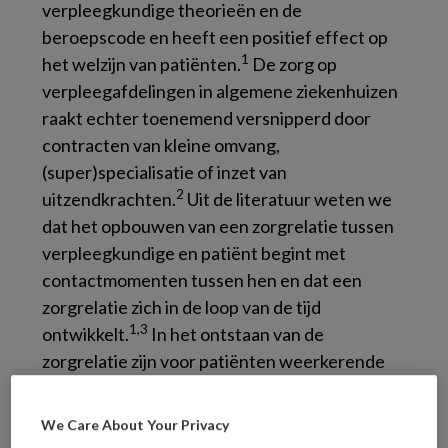
verpleegkundige theorieën en de
beroepscode en heeft een positief effect op
1
het welzijn van patiënten.
De zorg op
verpleegafdelingen in algemene ziekenhuizen
raakt echter toenemend versnipperd door
contracten van kleine omvang,
(super)specialisatie of inzet van
2
uitzendkrachten.
Uit de literatuur weten we
dat het opbouwen van een zorgrelatie tussen
verpleegkundige en patiënt begint met
contactmomenten tussen hen en dat een
zorgrelatie zich in de loop van de tijd
1,3
ontwikkelt.
In het ontstaan van de
zorgrelatie zijn voor patiënten weerkerende
contactmomenten, ook wel aangeduid als
4
consistentie, belangrijk.
Door versnippering
We Care About Your Privacy
kunnen contactmomenten in de knel raken.