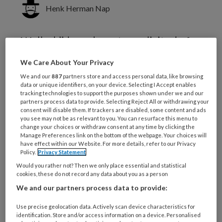
Henk Herman Nap
Welke bijdrage levert een digitaal of
hybride proces aan de kwaliteit,
We Care About Your Privacy
toegankelijkheid, betaalbaarheid en
We and our
887
partners store and access personal data, like browsing
duurzaamheid van de geleverde zorg?
data or unique identifiers, on your device. Selecting I Accept enables
tracking technologies to support the purposes shown under we and our
Dit kan worden geëvalueerd met de
partners process data to provide. Selecting Reject All or withdrawing your
consent will disable them. If trackers are disabled, some content and ads
Waardewaaier-methodiek, opgesteld
you see may not be as relevant to you. You can resurface this menu to
door Vilans.
change your choices or withdraw consent at any time by clicking the
Manage Preferences link on the bottom of the webpage. Your choices will
have effect within our Website. For more details, refer to our Privacy
Policy.
Privacy Statement
Would you rather not? Then we only place essential and statistical
cookies, these do not record any data about you as a person
We and our partners process data to provide:
Use precise geolocation data. Actively scan device characteristics for
identification. Store and/or access information on a device. Personalised