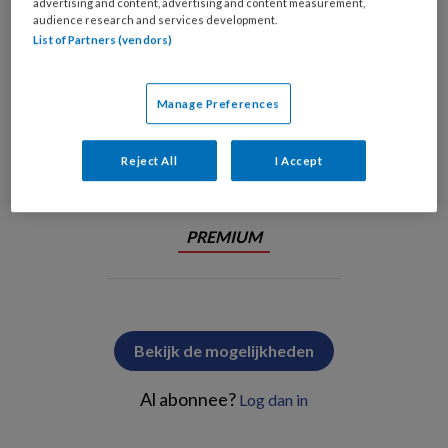
advertising and content, advertising and content measurement,
audience research and services development.
List of Partners (vendors)
Rust in de nacht en persoonsgerichte zorg. Foto: afbeelding gegenereerd
door Adobe Firefly
Manage Preferences
Met een beperkte groep professionele
zorgverleners
Reject All
I Accept
PREMIUM
Bekijk de mogelijkheden
Al abonnee?
Log dan in