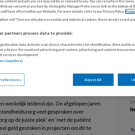
me content and ads you see may not be as relevant to you. You can resurface this menu
C
ithdraw consent at any time by clicking the Manage Preferences link on the bottom of 
b
 will have effect within our Website. For more details, refer to our Privacy Policy.
Priva
ther not? Then we only place essential and statistical cookies, these do not record an
idelijk dat de plannen van het
10
 hebben op de zorg.
r partners process data to provide:
D
geolocation data. Actively scan device characteristics for identification. Store and/or 
a
uzes nodig om de overheidsbegroting dekkend
 on a device. Personalised advertising and content, advertising and content measurem
d services development.
aal waar. De angel zit echter in de boodschap
tners (vendors)
oor niets dat beroepsorganisaties én
3 
 Ze maken zich zorgen dat goede zorg in de
R
 toegankelijke basisvoorziening is, maar
Preferences
Reject All
I 
d
sen die het zelf kunnen betalen.
6 
 werkelijk leidend zijn. De afgelopen jaren
I
ezondheidszorg veel gesproken over
rg op de juiste plek’ en ‘met de patiënt
el geld gestoken in projecten om dit te
T