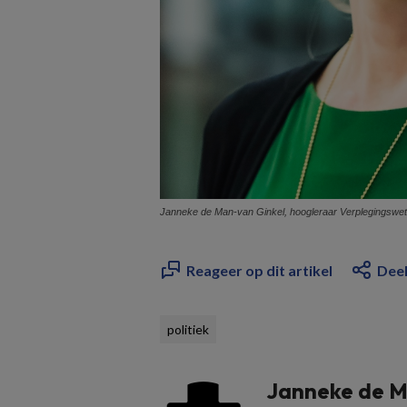
Janneke de Man-van Ginkel, hoogleraar Verplegingswe
Reageer op dit artikel
Deel
politiek
Janneke de M