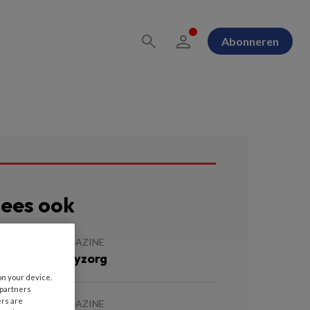
Abonneren
ees ook
JULI 2026
MAGAZINE
tervensbuddyzorg
on your device.
 partners
ers are
JULI 2026
MAGAZINE