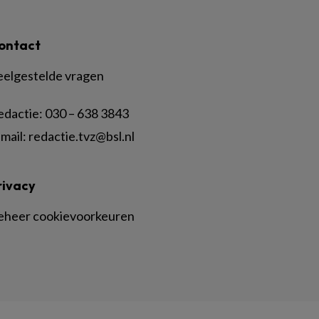
ontact
eelgestelde vragen
edactie:
030 – 638 3843
mail:
redactie.tvz@bsl.nl
rivacy
eheer cookievoorkeuren