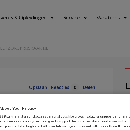
vents & Opleidingen
Service
Vacatures
EL | ZORGPRIJSKAARTJE
L
Opslaan
Reacties
Delen
0
1 
ke de Man-van
S
About Your Privacy
ijskaartje
889
partners store and access personal data, like browsing data or unique identifiers, 
 Accept enables tracking technologies to support the purposes shown under we and our
 to provide. Selecting Reject All or withdrawing your consent will disable them. If track
1 