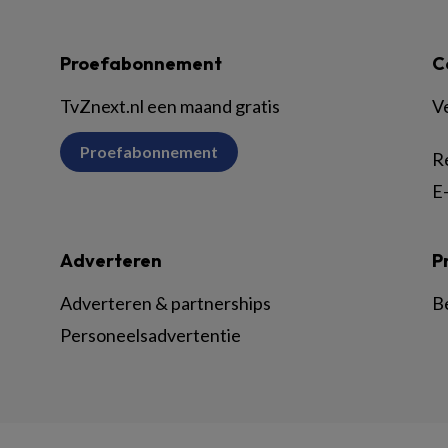
Proefabonnement
C
TvZnext.nl een maand gratis
V
Proefabonnement
R
E-
Adverteren
P
Adverteren & partnerships
B
Personeelsadvertentie