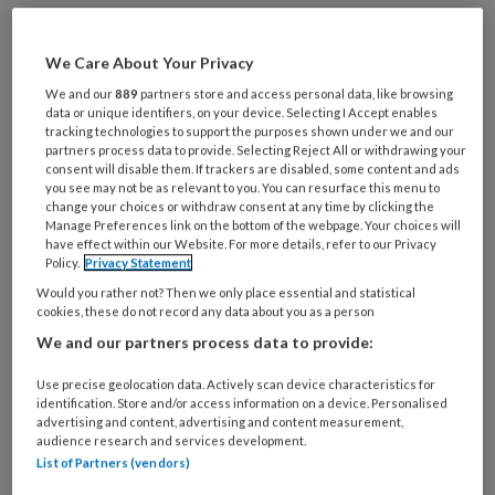
Gepromoveerde verpleegkundigen
leveren een belangrijke bijdrage aan
We Care About Your Privacy
de ontwikkeling van de
We and our
889
partners store and access personal data, like browsing
data or unique identifiers, on your device. Selecting I Accept enables
verpleegkundige zorg en het
tracking technologies to support the purposes shown under we and our
partners process data to provide. Selecting Reject All or withdrawing your
verpleegkundig beroep. Maar wat zijn
consent will disable them. If trackers are disabled, some content and ads
you see may not be as relevant to you. You can resurface this menu to
hun ervaringen met leiderschap en
change your choices or withdraw consent at any time by clicking the
carrièreontwikkeling?
Manage Preferences link on the bottom of the webpage. Your choices will
have effect within our Website. For more details, refer to our Privacy
Policy.
Privacy Statement
Gepromoveerde verpleegkundigen zijn van
Would you rather not? Then we only place essential and statistical
grote betekenis
cookies, these do not record any data about you as a person
We and our partners process data to provide:
Use precise geolocation data. Actively scan device characteristics for
identification. Store and/or access information on a device. Personalised
PREMIUM
advertising and content, advertising and content measurement,
audience research and services development.
List of Partners (vendors)