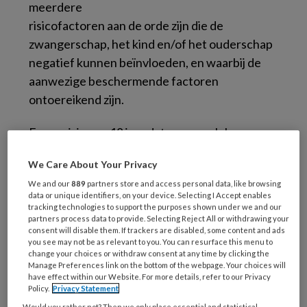
meerdere
risicofactoren aan de orde zijn die de
zwangerschap, het kind en/of het ouderschap
negatief kunnen beïnvloeden, en waarbij de
aanwezige beschermende factoren
ontoereikend zijn.
Een meisje van 18 jaar dat per ongeluk
zwanger is geworden en een vader heeft die
We Care About Your Privacy
alcoholist is. Een hoogopgeleide vrouw wiens
We and our
889
partners store and access personal data, like browsing
familie en vrienden ver weg wonen en die
data or unique identifiers, on your device. Selecting I Accept enables
steeds meer last krijgt van lichamelijke en
tracking technologies to support the purposes shown under we and our
partners process data to provide. Selecting Reject All or withdrawing your
psychische klachten, en geen enkele emotie
consent will disable them. If trackers are disabled, some content and ads
voelt als ze haar zoontje de fles geeft. Een
you see may not be as relevant to you. You can resurface this menu to
change your choices or withdraw consent at any time by clicking the
jonge moeder die in haar jeugd zelf
Manage Preferences link on the bottom of the webpage. Your choices will
have effect within our Website. For more details, refer to our Privacy
verwaarloosd is door haar ouders, daarvoor
Policy.
Privacy Statement
therapie volgt en zich nu geen raad meer weet
Would you rather not? Then we only place essential and statistical