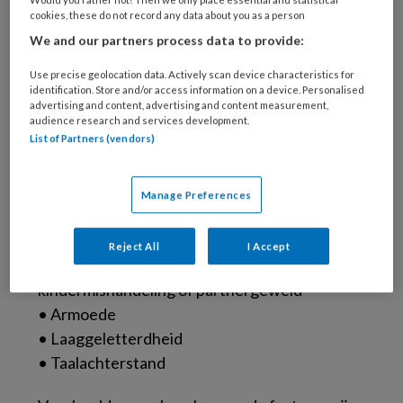
met haar huilende dochtertje. Allemaal
cookies, these do not record any data about you as a person
mensen waar de richtlijn Kwetsbaarheid in de
We and our partners process data to provide:
eerste 1000 dagen over gaat.
Use precise geolocation data. Actively scan device characteristics for
identification. Store and/or access information on a device. Personalised
Risicofactoren en
advertising and content, advertising and content measurement,
audience research and services development.
beschermende factoren
List of Partners (vendors)
Voorbeelden van risicofactoren zijn:
Manage Preferences
• Verslaving
• Psychische problemen
Reject All
I Accept
• Negatieve jeugdervaringen (ACE’s), zoals
kindermishandeling of partnergeweld
• Armoede
• Laaggeletterdheid
• Taalachterstand