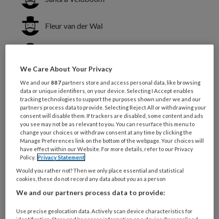
Fleur van der Wal
Bart Eigenraam
We Care About Your Privacy
Bianca Buijck
We and our
887
partners store and access personal data, like browsing
data or unique identifiers, on your device. Selecting I Accept enables
tracking technologies to support the purposes shown under we and our
partners process data to provide. Selecting Reject All or withdrawing your
Wanneer is de schriftelijke
consent will disable them. If trackers are disabled, some content and ads
informatievoorziening aan CVA-
you see may not be as relevant to you. You can resurface this menu to
change your choices or withdraw consent at any time by clicking the
patiënten optimaal? Drie studenten
Manage Preferences link on the bottom of the webpage. Your choices will
have effect within our Website. For more details, refer to our Privacy
hbo-v van de Hogeschool Rotterdam
Policy.
Privacy Statement
deden er onderzoek naar, in opdracht
Would you rather not? Then we only place essential and statistical
cookies, these do not record any data about you as a person
van de Rotterdam Stroke Service.
We and our partners process data to provide:
Zij vroegen ervaringsdeskundigen naar hun
Use precise geolocation data. Actively scan device characteristics for