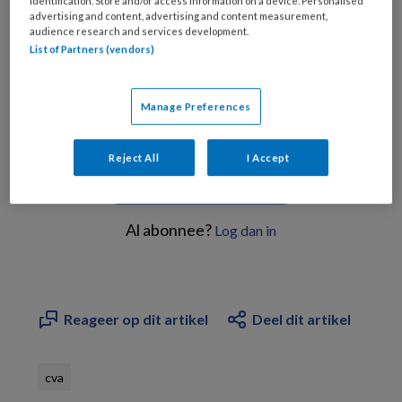
behoeften,
identification. Store and/or access information on a device. Personalised
advertising and content, advertising and content measurement,
audience research and services development.
List of Partners (vendors)
PREMIUM
Manage Preferences
Reject All
I Accept
Bekijk de mogelijkheden
Al abonnee?
Log dan in
Reageer op dit artikel
Deel dit artikel
cva