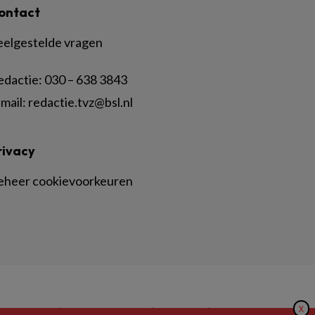
ontact
eelgestelde vragen
edactie:
030 – 638 3843
mail:
redactie.tvz@bsl.nl
rivacy
eheer cookievoorkeuren
X
|
|
|
inger Nature
Privacy Statement
Disclaimer
Voorwaarden