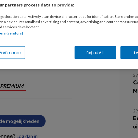
5
r partners process data to provide:
ie de Jong
Loes van Bokhoven
E
geolocation data. Actively scan device characteristics for identification. Store and/or 
u
 on a device. Personalised advertising and content, advertising and content measurem
tie delen mag niet zomaar. Daarvoor
d services development.
n regels. In dit artikel zetten we ze
tners (vendors)
29
O
Preferences
Reject All
I 
h
swetenschapper en
29
C
PREMIUM
M
29
E
 de mogelijkheden
u
onnee?
Log dan in