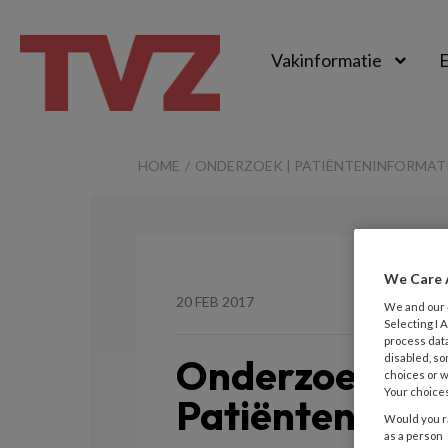
Vakinformatie
E
TvZ
HOME
ONDERZOEK | PATIËNTENINFORMATI
We Care 
20 FEB 2017
We and our
Selecting I
process data
Onderzoek |
disabled, so
choices or w
Your choices
Patiënteninfo
Would you ra
as a person