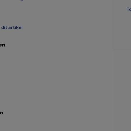
T
 dit artikel
en
en