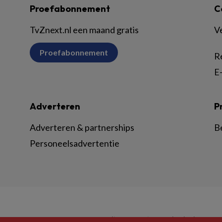
Proefabonnement
C
TvZnext.nl een maand gratis
V
Proefabonnement
R
E-
Adverteren
P
Adverteren & partnerships
B
Personeelsadvertentie
© BSL Media & Learning, onderdeel van
Spr