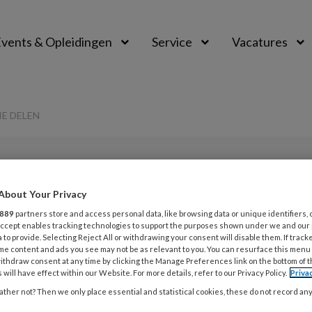
vents & Opleidingen
Service
Vacatures
E DELEN
PREMIUM
About Your Privacy
L
Opslaan
Reacties
Delen
0
889
partners store and access personal data, like browsing data or unique identifiers, 
 Accept enables tracking technologies to support the purposes shown under we and our
 to provide. Selecting Reject All or withdrawing your consent will disable them. If track
me content and ads you see may not be as relevant to you. You can resurface this menu
5
ithdraw consent at any time by clicking the Manage Preferences link on the bottom of 
U
 will have effect within our Website. For more details, refer to our Privacy Policy.
Priva
rmatie delen
ther not? Then we only place essential and statistical cookies, these do not record an