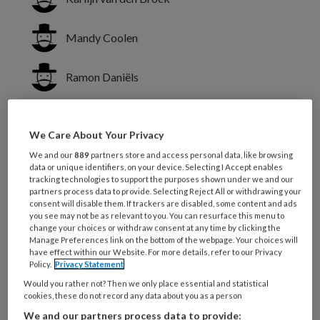
Mandy Coolen
Ramon Daniëls
Van ouderenzorgorganisaties wordt
We Care About Your Privacy
innovatie verwacht. Verpleegkundigen
We and our
889
partners store and access personal data, like browsing
en verzorgenden spelen daarbij een
data or unique identifiers, on your device. Selecting I Accept enables
tracking technologies to support the purposes shown under we and our
cruciale rol. Het Ontwikkelbord biedt
partners process data to provide. Selecting Reject All or withdrawing your
consent will disable them. If trackers are disabled, some content and ads
een gestructureerde aanpak om
you see may not be as relevant to you. You can resurface this menu to
innoveren samen vorm te geven. Hoe
change your choices or withdraw consent at any time by clicking the
Manage Preferences link on the bottom of the webpage. Your choices will
ervaren ‘bordleiders’ de waarde en
have effect within our Website. For more details, refer to our Privacy
Policy.
Privacy Statement
hanteerbaarheid van het
Would you rather not? Then we only place essential and statistical
Ontwikkelbord?
cookies, these do not record any data about you as a person
We and our partners process data to provide: