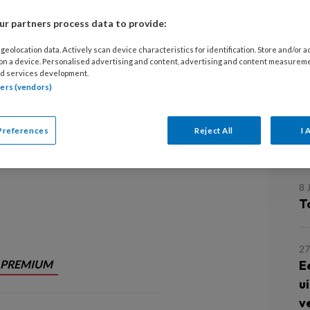
nienke sturm
Stefan van Rooijen
r partners process data to provide:
29
C
geolocation data. Actively scan device characteristics for identification. Store and/or 
M
 on a device. Personalised advertising and content, advertising and content measurem
erpleegkundigen deze
d services development.
tners (vendors)
it bij aan het welbevinden van de
8 
zorg? Studenten van het Fontys
O
dszorg & Technologie zochten het
Preferences
Reject All
I 
m
8 
T
27
PREMIUM
E
u
v