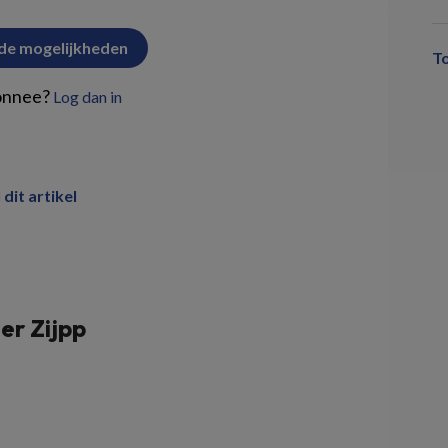
 de mogelijkheden
T
onnee?
Log dan in
 dit artikel
er Zijpp