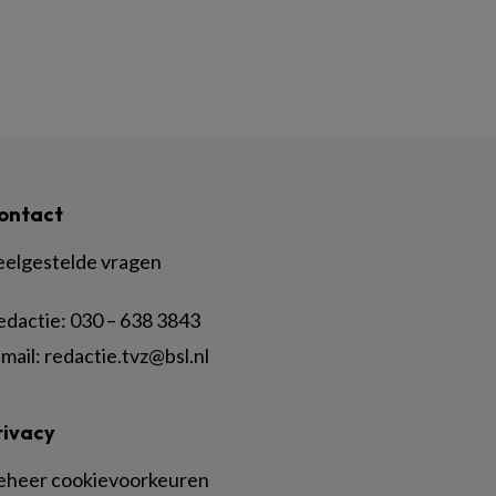
ontact
eelgestelde vragen
edactie:
030 – 638 3843
mail:
redactie.tvz@bsl.nl
rivacy
eheer cookievoorkeuren