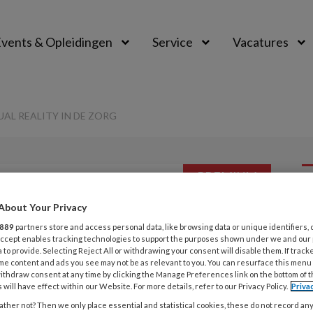
vents & Opleidingen
Service
Vacatures
AL REALITY IN DE ZORG
PREMIUM
L
About Your Privacy
Opslaan
Reacties
Delen
0
889
partners store and access personal data, like browsing data or unique identifiers, 
 Accept enables tracking technologies to support the purposes shown under we and our
e waarde van
 to provide. Selecting Reject All or withdrawing your consent will disable them. If track
5
me content and ads you see may not be as relevant to you. You can resurface this menu
E
ithdraw consent at any time by clicking the Manage Preferences link on the bottom of 
in de zorg
 will have effect within our Website. For more details, refer to our Privacy Policy.
Priva
u
ther not? Then we only place essential and statistical cookies, these do not record an