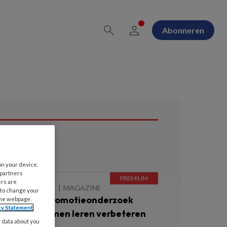
Abonneren
ees ook
on your device.
 partners
ers are
 AUGUSTUS 2026
MAGAZINE
 to change your
en actueel promotieonderzoek
the webpage.
cy Statement
itgelicht | Samen leren verbeteren
y data about you