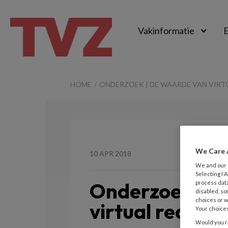
Vakinformatie
E
TvZ
HOME
ONDERZOEK | DE WAARDE VAN VIRTU
We Care 
10 APR 2018
We and our
Selecting I
Onderzoek | D
process data
disabled, so
choices or w
virtual reality 
Your choices
Would you ra