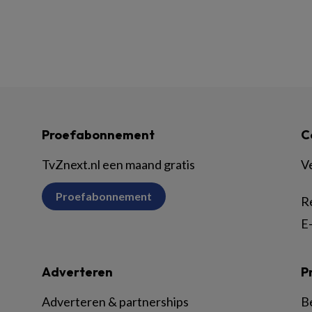
Proefabonnement
C
TvZnext.nl een maand gratis
V
Proefabonnement
R
E-
Adverteren
P
Adverteren & partnerships
B