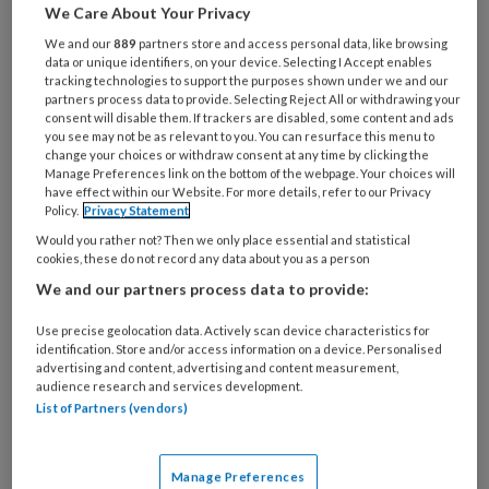
Op donderdag 16 mei 2019 spreekt de
We Care About Your Privacy
Australische verpleegkundige Wendy
We and our
889
partners store and access personal data, like browsing
data or unique identifiers, on your device. Selecting I Accept enables
Chaboyer de jaarlijkse Anna Reynvaan
tracking technologies to support the purposes shown under we and our
partners process data to provide. Selecting Reject All or withdrawing your
Lezing uit.
consent will disable them. If trackers are disabled, some content and ads
you see may not be as relevant to you. You can resurface this menu to
change your choices or withdraw consent at any time by clicking the
Deze keer over het onderwerp patiënt-
Manage Preferences link on the bottom of the webpage. Your choices will
have effect within our Website. For more details, refer to our Privacy
Policy.
Privacy Statement
Would you rather not? Then we only place essential and statistical
PREMIUM
cookies, these do not record any data about you as a person
We and our partners process data to provide:
Use precise geolocation data. Actively scan device characteristics for
identification. Store and/or access information on a device. Personalised
advertising and content, advertising and content measurement,
Bekijk de mogelijkheden
audience research and services development.
List of Partners (vendors)
Al abonnee?
Log dan in
Manage Preferences