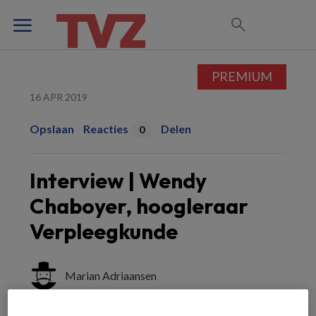
PREMIUM
16 APR 2019
Opslaan
Reacties
Delen
0
Interview | Wendy
Chaboyer, hoogleraar
Verpleegkunde
Marian Adriaansen